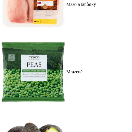
Mäso a lahôdky
Mrazené