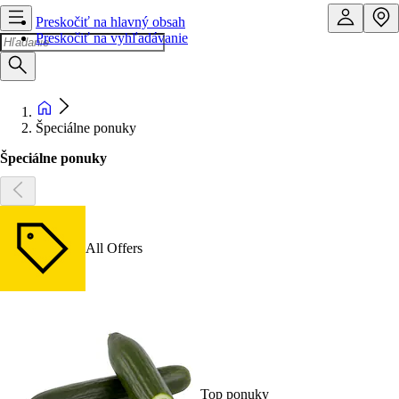
Preskočiť na hlavný obsah
Preskočiť na vyhľadávanie
Špeciálne ponuky
Špeciálne ponuky
All Offers
Top ponuky