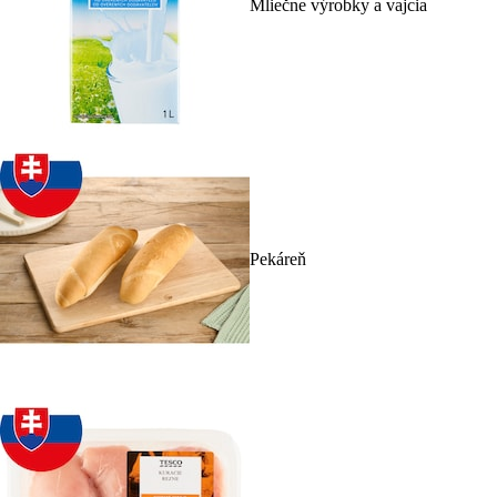
Mliečne výrobky a vajcia
Pekáreň