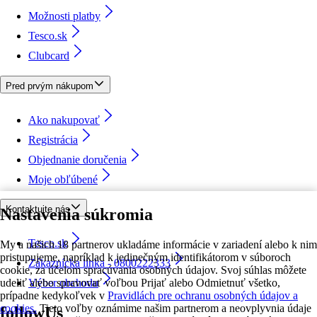
Možnosti platby
Tesco.sk
Clubcard
Pred prvým nákupom
Ako nakupovať
Registrácia
Objednanie doručenia
Moje obľúbené
Kontaktujte nás
Nastavenia súkromia
Tesco.sk
My a našich 18 partnerov ukladáme informácie v zariadení alebo k nim
pristupujeme, napríklad k jedinečným identifikátorom v súboroch
Zákaznícka linka - 0800222333
cookie, za účelom spracúvania osobných údajov. Svoj súhlas môžete
udeliť alebo spravovať voľbou Prijať alebo Odmietnuť všetko,
Výber obchodu
prípadne kedykoľvek v
Pravidlách pre ochranu osobných údajov a
cookies.
Tieto voľby oznámime našim partnerom a neovplyvnia údaje
followUs