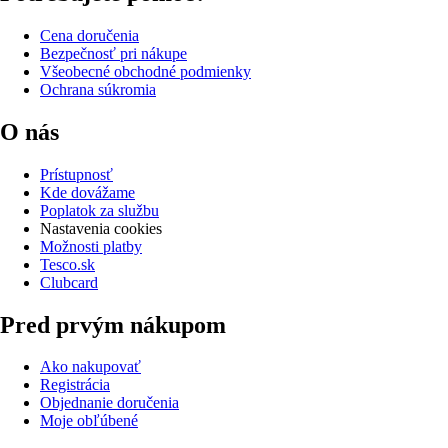
Cena doručenia
Bezpečnosť pri nákupe
Všeobecné obchodné podmienky
Ochrana súkromia
O nás
Prístupnosť
Kde dovážame
Poplatok za službu
Nastavenia cookies
Možnosti platby
Tesco.sk
Clubcard
Pred prvým nákupom
Ako nakupovať
Registrácia
Objednanie doručenia
Moje obľúbené