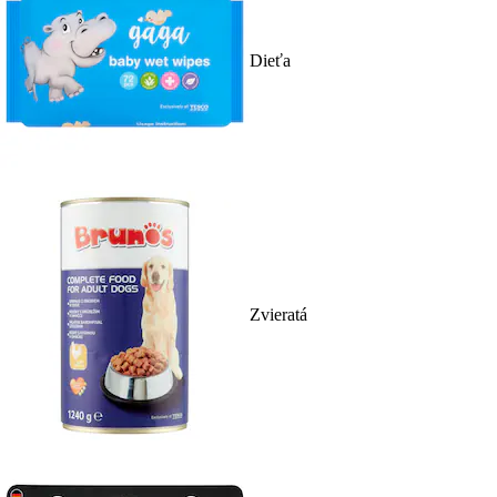
Dieťa
Zvieratá