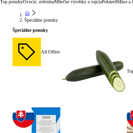
Top ponuky
Ovocie, zelenina
Mliečne výrobky a vajcia
Pekáreň
Mäso a 
Špeciálne ponuky
Špeciálne ponuky
All Offers
To