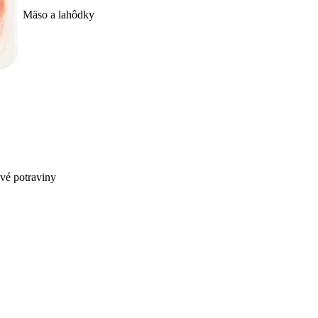
Mäso a lahôdky
ivé potraviny