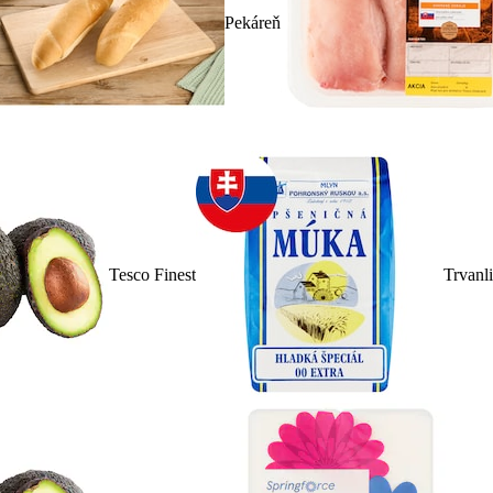
Pekáreň
Tesco Finest
Trvanl