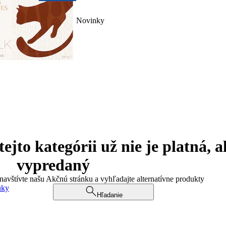
Novinky
jto kategórii už nie je platná, a
vypredaný
 navštívte našu Akčnú stránku a vyhľadajte alternatívne produkty
uky
Hľadanie