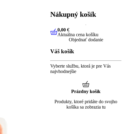
Nákupný košík
0,00 €
Aktuálna cena košíku
0,00 €
Aktuálna cena košíku
Objednať dodanie
Váš košík
Vyberte službu, ktorá je pre Vás
najvhodnejšie
Prázdny košík
Produkty, ktoré pridáte do svojho
košíka sa zobrazia tu