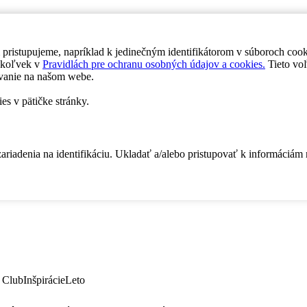
 pristupujeme, napríklad k jedinečným identifikátorom v súboroch coo
dykoľvek v
Pravidlách pre ochranu osobných údajov a cookies.
Tieto voľ
vanie na našom webe.
es v pätičke stránky.
zariadenia na identifikáciu. Ukladať a/alebo pristupovať k informáciám
 Club
Inšpirácie
Leto