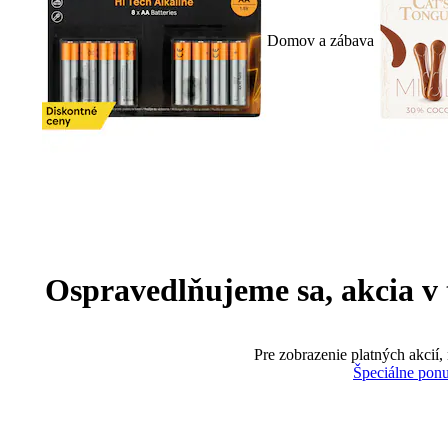
Domov a zábava
Ospravedlňujeme sa, akcia v te
Pre zobrazenie platných akcií,
Špeciálne pon