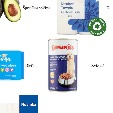
Špeciálna výživa
Dom
Dieťa
Zvieratá