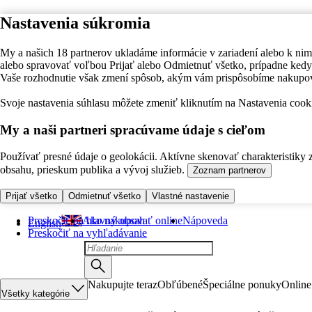
Nastavenia súkromia
My a našich 18 partnerov ukladáme informácie v zariadení alebo k nim
alebo spravovať voľbou Prijať alebo Odmietnuť všetko, prípadne ke
Vaše rozhodnutie však zmení spôsob, akým vám prispôsobíme nakupo
Svoje nastavenia súhlasu môžete zmeniť kliknutím na Nastavenia cooki
My a naši partneri spracúvame údaje s cieľom
Používať presné údaje o geolokácii. Aktívne skenovať charakteristiky 
obsahu, prieskum publika a vývoj služieb.
Zoznam partnerov
Prijať všetko
Odmietnuť všetko
Vlastné nastavenie
Preskočiť na hlavný obsah
Ako nakupovať online
Nápoveda
English
Preskočiť na vyhľadávanie
Nakupujte teraz
Obľúbené
Špeciálne ponuky
Online
Všetky kategórie