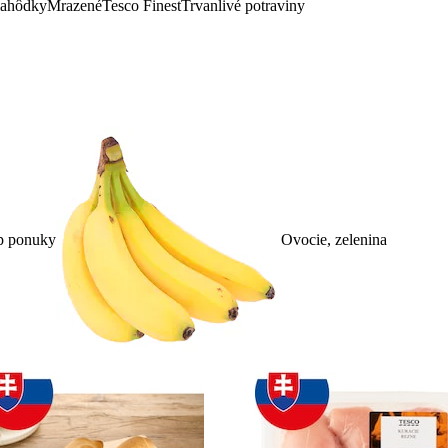
lahôdky
Mrazené
Tesco Finest
Trvanlivé potraviny
p ponuky
Ovocie, zelenina