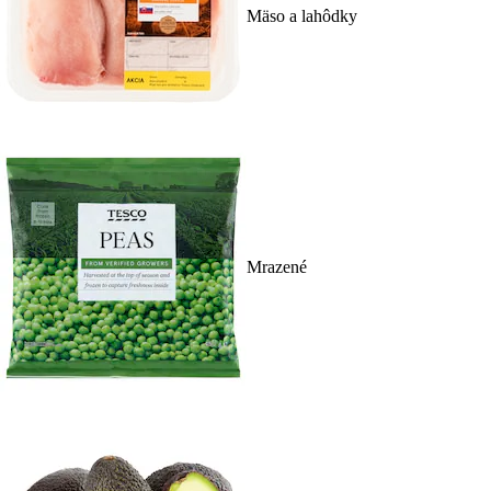
Mäso a lahôdky
Mrazené