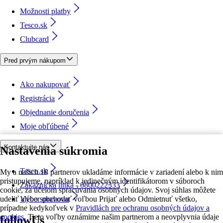
Možnosti platby
Tesco.sk
Clubcard
Pred prvým nákupom
Ako nakupovať
Registrácia
Objednanie doručenia
Moje obľúbené
Kontaktujte nás
Nastavenia súkromia
Tesco.sk
My a našich 18 partnerov ukladáme informácie v zariadení alebo k nim
pristupujeme, napríklad k jedinečným identifikátorom v súboroch
Zákaznícka linka - 0800222333
cookie, za účelom spracúvania osobných údajov. Svoj súhlas môžete
udeliť alebo spravovať voľbou Prijať alebo Odmietnuť všetko,
Výber obchodu
prípadne kedykoľvek v
Pravidlách pre ochranu osobných údajov a
cookies.
Tieto voľby oznámime našim partnerom a neovplyvnia údaje
followUs