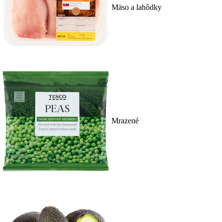
Mäso a lahôdky
Mrazené