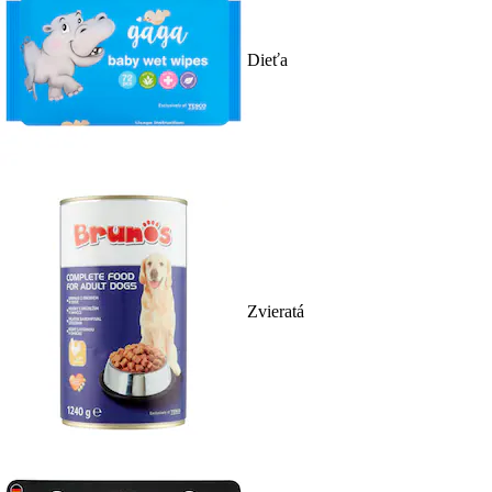
Dieťa
Zvieratá