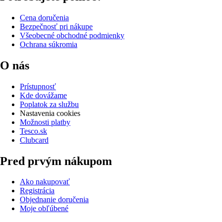
Cena doručenia
Bezpečnosť pri nákupe
Všeobecné obchodné podmienky
Ochrana súkromia
O nás
Prístupnosť
Kde dovážame
Poplatok za službu
Nastavenia cookies
Možnosti platby
Tesco.sk
Clubcard
Pred prvým nákupom
Ako nakupovať
Registrácia
Objednanie doručenia
Moje obľúbené