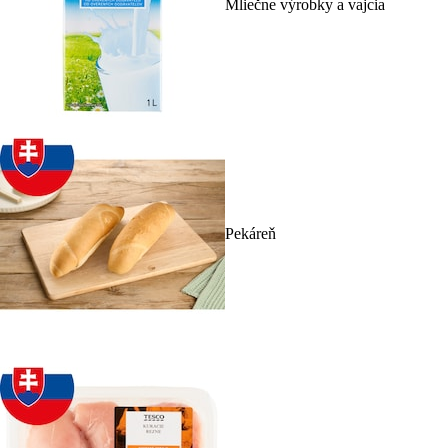
Mliečne výrobky a vajcia
Pekáreň