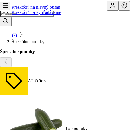
Preskočiť na hlavný obsah
Preskočiť na vyhľadávanie
Špeciálne ponuky
Špeciálne ponuky
All Offers
Top ponuky