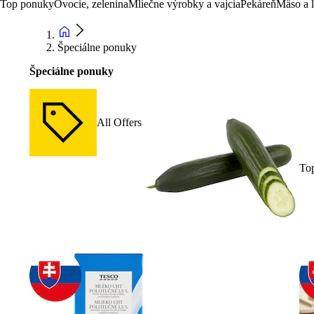
Top ponuky
Ovocie, zelenina
Mliečne výrobky a vajcia
Pekáreň
Mäso a 
Špeciálne ponuky
Špeciálne ponuky
All Offers
To