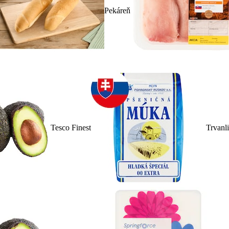
Pekáreň
Tesco Finest
Trvanl