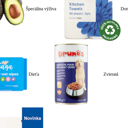
Špeciálna výživa
Dom
Dieťa
Zvieratá