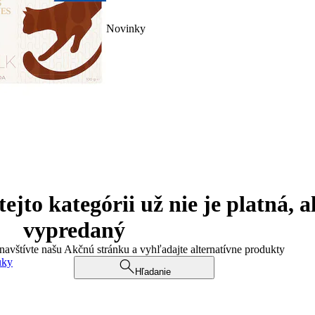
Novinky
jto kategórii už nie je platná, a
vypredaný
 navštívte našu Akčnú stránku a vyhľadajte alternatívne produkty
uky
Hľadanie