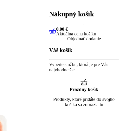
Nákupný košík
0,00 €
Aktuálna cena košíku
0,00 €
Aktuálna cena košíku
Objednať dodanie
Váš košík
Vyberte službu, ktorá je pre Vás
najvhodnejšie
Prázdny košík
Produkty, ktoré pridáte do svojho
košíka sa zobrazia tu