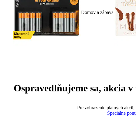
Domov a zábava
Ospravedlňujeme sa, akcia v te
Pre zobrazenie platných akcií,
Špeciálne pon