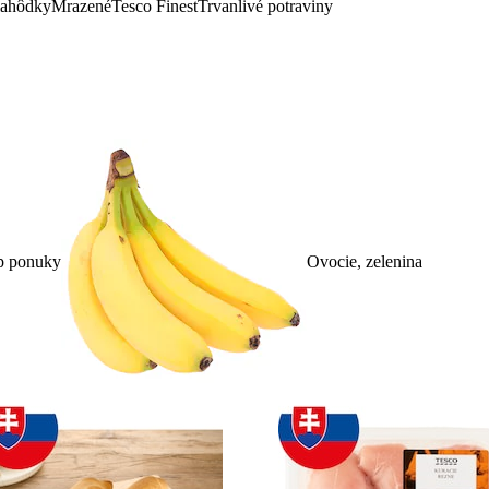
lahôdky
Mrazené
Tesco Finest
Trvanlivé potraviny
p ponuky
Ovocie, zelenina