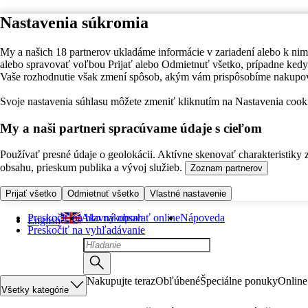
Nastavenia súkromia
My a našich 18 partnerov ukladáme informácie v zariadení alebo k nim
alebo spravovať voľbou Prijať alebo Odmietnuť všetko, prípadne ke
Vaše rozhodnutie však zmení spôsob, akým vám prispôsobíme nakupo
Svoje nastavenia súhlasu môžete zmeniť kliknutím na Nastavenia cooki
My a naši partneri spracúvame údaje s cieľom
Používať presné údaje o geolokácii. Aktívne skenovať charakteristiky 
obsahu, prieskum publika a vývoj služieb.
Zoznam partnerov
Prijať všetko
Odmietnuť všetko
Vlastné nastavenie
Preskočiť na hlavný obsah
Ako nakupovať online
Nápoveda
English
Preskočiť na vyhľadávanie
Nakupujte teraz
Obľúbené
Špeciálne ponuky
Online
Všetky kategórie