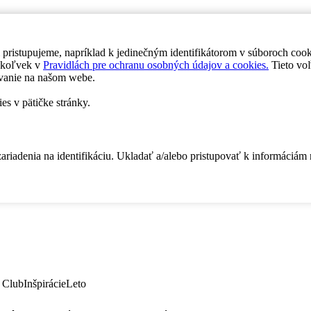
 pristupujeme, napríklad k jedinečným identifikátorom v súboroch coo
dykoľvek v
Pravidlách pre ochranu osobných údajov a cookies.
Tieto voľ
vanie na našom webe.
es v pätičke stránky.
zariadenia na identifikáciu. Ukladať a/alebo pristupovať k informáciám
 Club
Inšpirácie
Leto