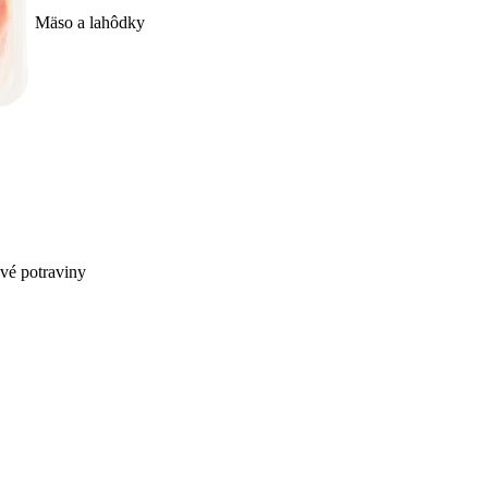
Mäso a lahôdky
ivé potraviny