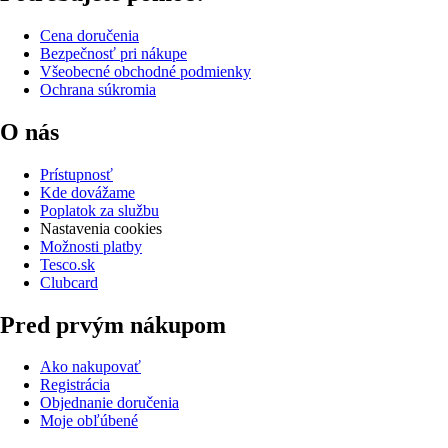
Cena doručenia
Bezpečnosť pri nákupe
Všeobecné obchodné podmienky
Ochrana súkromia
O nás
Prístupnosť
Kde dovážame
Poplatok za službu
Nastavenia cookies
Možnosti platby
Tesco.sk
Clubcard
Pred prvým nákupom
Ako nakupovať
Registrácia
Objednanie doručenia
Moje obľúbené