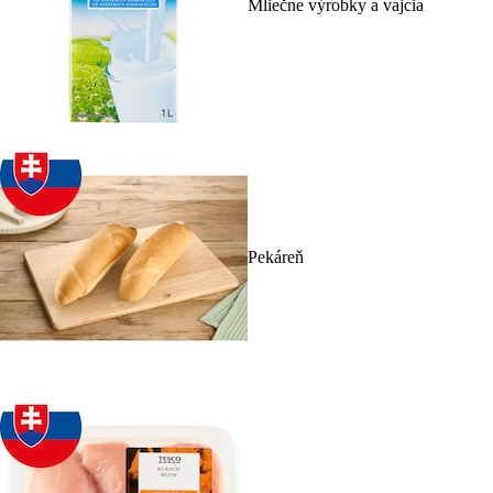
Mliečne výrobky a vajcia
Pekáreň