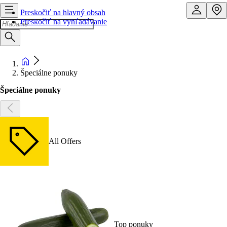
Preskočiť na hlavný obsah
Preskočiť na vyhľadávanie
Špeciálne ponuky
Špeciálne ponuky
All Offers
Top ponuky