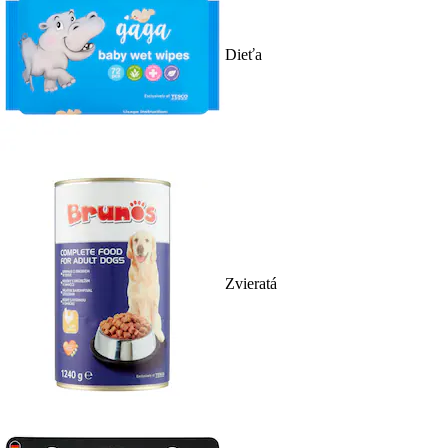
Dieťa
Zvieratá