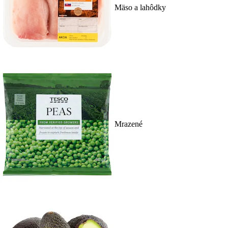
Mäso a lahôdky
Mrazené