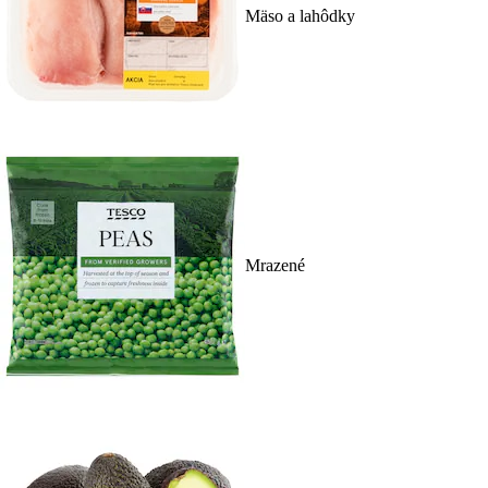
Mäso a lahôdky
Mrazené