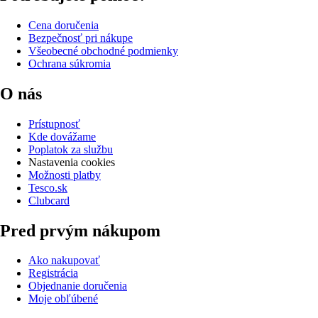
Cena doručenia
Bezpečnosť pri nákupe
Všeobecné obchodné podmienky
Ochrana súkromia
O nás
Prístupnosť
Kde dovážame
Poplatok za službu
Nastavenia cookies
Možnosti platby
Tesco.sk
Clubcard
Pred prvým nákupom
Ako nakupovať
Registrácia
Objednanie doručenia
Moje obľúbené