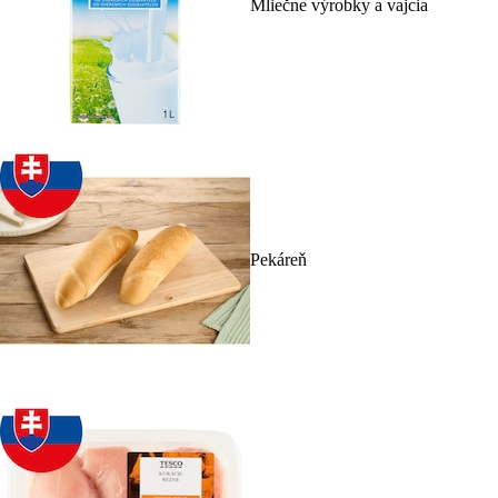
Mliečne výrobky a vajcia
Pekáreň