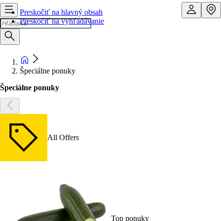
Preskočiť na hlavný obsah
Preskočiť na vyhľadávanie
Špeciálne ponuky
Špeciálne ponuky
All Offers
Top ponuky