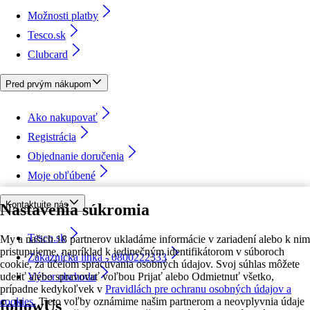
Možnosti platby
Tesco.sk
Clubcard
Pred prvým nákupom
Ako nakupovať
Registrácia
Objednanie doručenia
Moje obľúbené
Kontaktujte nás
Nastavenia súkromia
Tesco.sk
My a našich 18 partnerov ukladáme informácie v zariadení alebo k nim
pristupujeme, napríklad k jedinečným identifikátorom v súboroch
Zákaznícka linka - 0800222333
cookie, za účelom spracúvania osobných údajov. Svoj súhlas môžete
udeliť alebo spravovať voľbou Prijať alebo Odmietnuť všetko,
Výber obchodu
prípadne kedykoľvek v
Pravidlách pre ochranu osobných údajov a
cookies.
Tieto voľby oznámime našim partnerom a neovplyvnia údaje
followUs