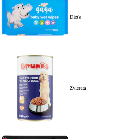
Dieťa
Zvieratá