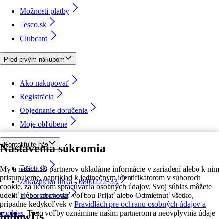
Možnosti platby
Tesco.sk
Clubcard
Pred prvým nákupom
Ako nakupovať
Registrácia
Objednanie doručenia
Moje obľúbené
Kontaktujte nás
Nastavenia súkromia
Tesco.sk
My a našich 18 partnerov ukladáme informácie v zariadení alebo k nim
pristupujeme, napríklad k jedinečným identifikátorom v súboroch
Zákaznícka linka - 0800222333
cookie, za účelom spracúvania osobných údajov. Svoj súhlas môžete
udeliť alebo spravovať voľbou Prijať alebo Odmietnuť všetko,
Výber obchodu
prípadne kedykoľvek v
Pravidlách pre ochranu osobných údajov a
cookies.
Tieto voľby oznámime našim partnerom a neovplyvnia údaje
followUs