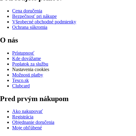
Cena doručenia
Bezpečnosť pri nákupe
Všeobecné obchodné podmienky
Ochrana súkromia
O nás
Prístupnosť
Kde dovážame
Poplatok za službu
Nastavenia cookies
Možnosti platby
Tesco.sk
Clubcard
Pred prvým nákupom
Ako nakupovať
Registrácia
Objednanie doručenia
Moje obľúbené