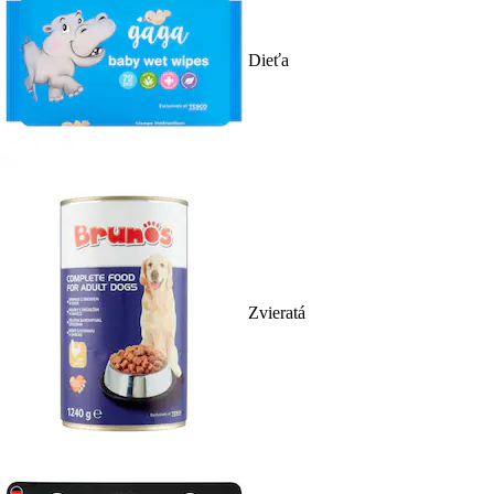
Dieťa
Zvieratá