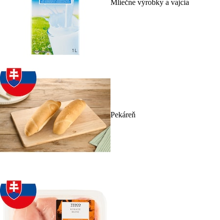
Mliečne výrobky a vajcia
Pekáreň