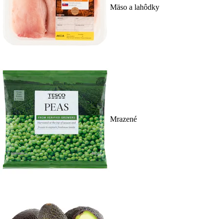
Mäso a lahôdky
Mrazené