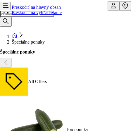
Preskočiť na hlavný obsah
Preskočiť na vyhľadávanie
Špeciálne ponuky
Špeciálne ponuky
All Offers
Top ponuky