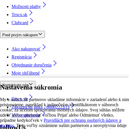
Možnosti platby
Tesco.sk
Clubcard
Pred prvým nákupom
Ako nakupovať
Registrácia
Objednanie doručenia
Moje obľúbené
Kontaktujte nás
Nastavenia súkromia
Tesco.sk
My a našich 18 partnerov ukladáme informácie v zariadení alebo k nim
pristupujeme, napríklad k jedinečným identifikátorom v súboroch
Zákaznícka linka - 0800222333
cookie, za účelom spracúvania osobných údajov. Svoj súhlas môžete
udeliť alebo spravovať voľbou Prijať alebo Odmietnuť všetko,
Výber obchodu
prípadne kedykoľvek v
Pravidlách pre ochranu osobných údajov a
cookies.
Tieto voľby oznámime našim partnerom a neovplyvnia údaje
followUs