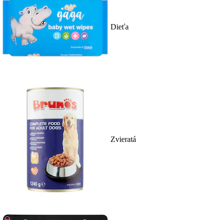
Dieťa
Zvieratá