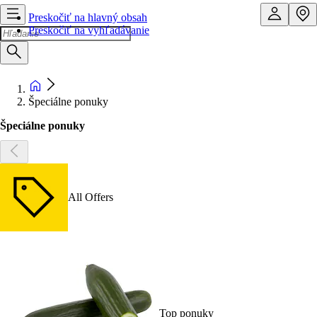
Preskočiť na hlavný obsah
Preskočiť na vyhľadávanie
Špeciálne ponuky
Špeciálne ponuky
All Offers
Top ponuky