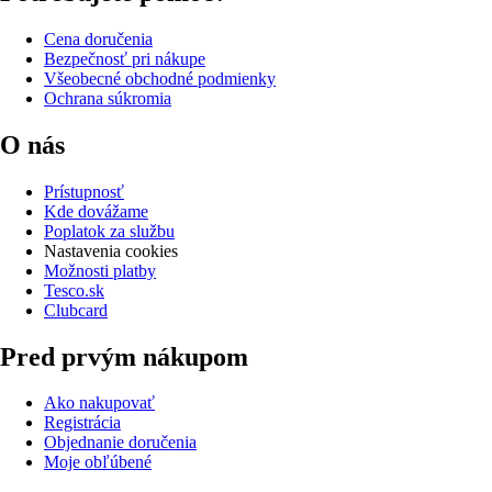
Cena doručenia
Bezpečnosť pri nákupe
Všeobecné obchodné podmienky
Ochrana súkromia
O nás
Prístupnosť
Kde dovážame
Poplatok za službu
Nastavenia cookies
Možnosti platby
Tesco.sk
Clubcard
Pred prvým nákupom
Ako nakupovať
Registrácia
Objednanie doručenia
Moje obľúbené