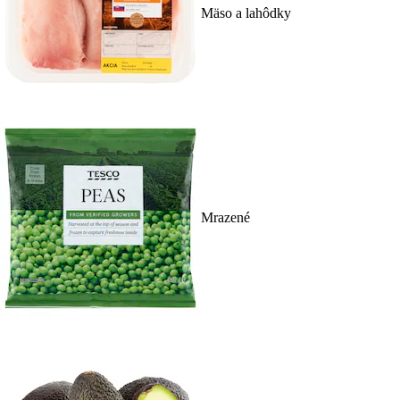
Mäso a lahôdky
Mrazené