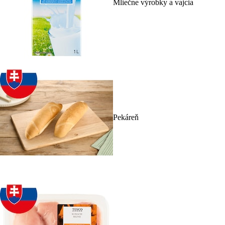
Mliečne výrobky a vajcia
Pekáreň