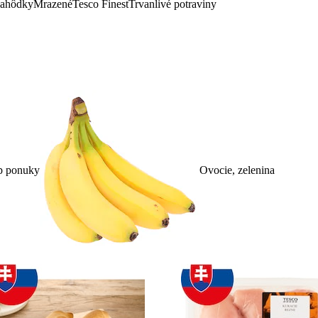
lahôdky
Mrazené
Tesco Finest
Trvanlivé potraviny
p ponuky
Ovocie, zelenina