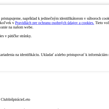
 pristupujeme, napríklad k jedinečným identifikátorom v súboroch coo
dykoľvek v
Pravidlách pre ochranu osobných údajov a cookies.
Tieto voľ
vanie na našom webe.
es v pätičke stránky.
zariadenia na identifikáciu. Ukladať a/alebo pristupovať k informáciám
 Club
Inšpirácie
Leto