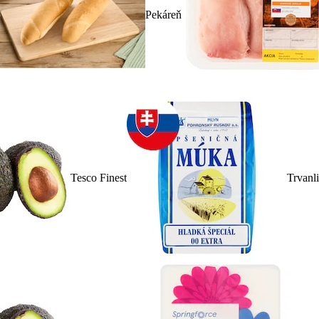
Pekáreň
Tesco Finest
Trvanl