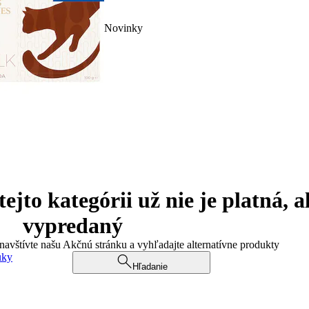
Novinky
jto kategórii už nie je platná, a
vypredaný
 navštívte našu Akčnú stránku a vyhľadajte alternatívne produkty
uky
Hľadanie