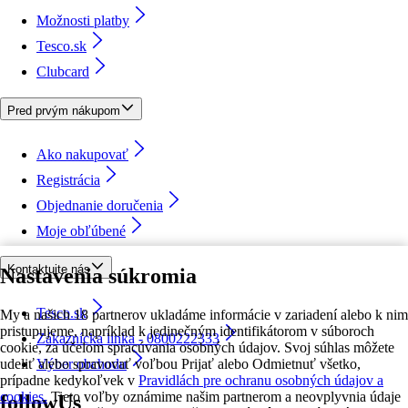
Možnosti platby
Tesco.sk
Clubcard
Pred prvým nákupom
Ako nakupovať
Registrácia
Objednanie doručenia
Moje obľúbené
Kontaktujte nás
Nastavenia súkromia
Tesco.sk
My a našich 18 partnerov ukladáme informácie v zariadení alebo k nim
pristupujeme, napríklad k jedinečným identifikátorom v súboroch
Zákaznícka linka - 0800222333
cookie, za účelom spracúvania osobných údajov. Svoj súhlas môžete
udeliť alebo spravovať voľbou Prijať alebo Odmietnuť všetko,
Výber obchodu
prípadne kedykoľvek v
Pravidlách pre ochranu osobných údajov a
cookies.
Tieto voľby oznámime našim partnerom a neovplyvnia údaje
followUs