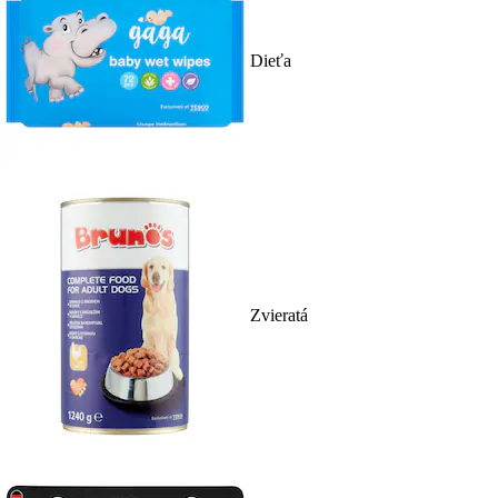
Dieťa
Zvieratá