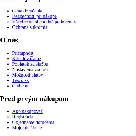
Cena doručenia
Bezpečnosť pri nákupe
Všeobecné obchodné podmienky
Ochrana súkromia
O nás
Prístupnosť
Kde dovážame
Poplatok za službu
Nastavenia cookies
Možnosti platby
Tesco.sk
Clubcard
Pred prvým nákupom
Ako nakupovať
Registrácia
Objednanie doručenia
Moje obľúbené