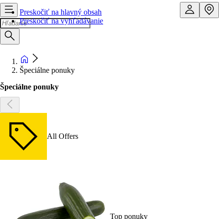
Preskočiť na hlavný obsah
Preskočiť na vyhľadávanie
Špeciálne ponuky
Špeciálne ponuky
All Offers
Top ponuky