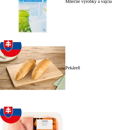
Mliečne výrobky a vajcia
Pekáreň