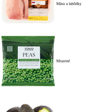
Mäso a lahôdky
Mrazené