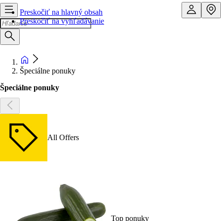
Preskočiť na hlavný obsah
Preskočiť na vyhľadávanie
Špeciálne ponuky
Špeciálne ponuky
All Offers
Top ponuky