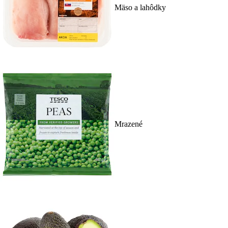
Mäso a lahôdky
Mrazené