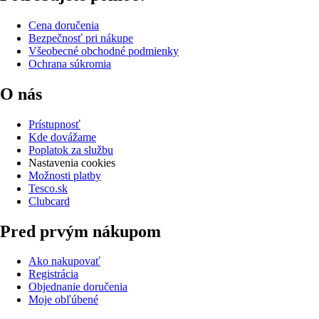
Cena doručenia
Bezpečnosť pri nákupe
Všeobecné obchodné podmienky
Ochrana súkromia
O nás
Prístupnosť
Kde dovážame
Poplatok za službu
Nastavenia cookies
Možnosti platby
Tesco.sk
Clubcard
Pred prvým nákupom
Ako nakupovať
Registrácia
Objednanie doručenia
Moje obľúbené