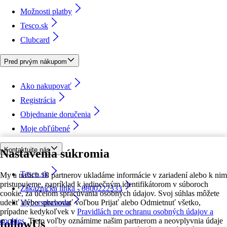
Možnosti platby
Tesco.sk
Clubcard
Pred prvým nákupom
Ako nakupovať
Registrácia
Objednanie doručenia
Moje obľúbené
Kontaktujte nás
Nastavenia súkromia
Tesco.sk
My a našich 18 partnerov ukladáme informácie v zariadení alebo k nim
pristupujeme, napríklad k jedinečným identifikátorom v súboroch
Zákaznícka linka - 0800222333
cookie, za účelom spracúvania osobných údajov. Svoj súhlas môžete
udeliť alebo spravovať voľbou Prijať alebo Odmietnuť všetko,
Výber obchodu
prípadne kedykoľvek v
Pravidlách pre ochranu osobných údajov a
cookies.
Tieto voľby oznámime našim partnerom a neovplyvnia údaje
followUs