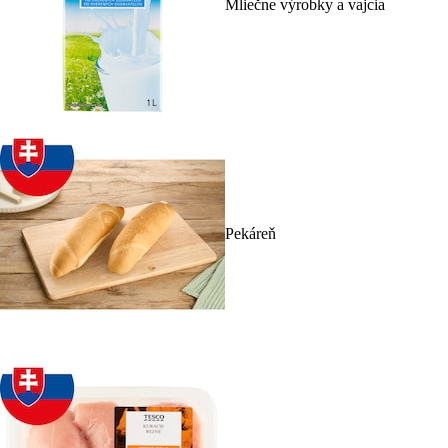
Mliečne výrobky a vajcia
Pekáreň