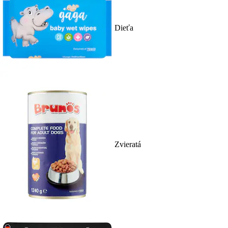
Dieťa
Zvieratá