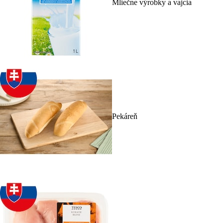
Mliečne výrobky a vajcia
Pekáreň