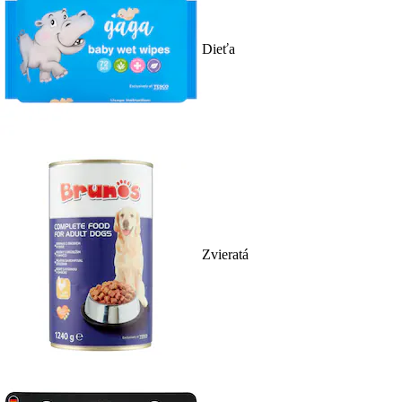
Dieťa
Zvieratá