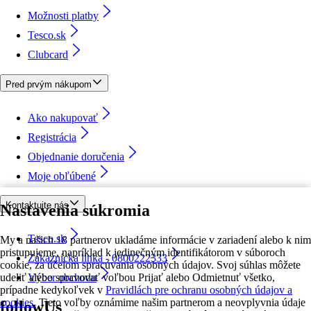
Možnosti platby
Tesco.sk
Clubcard
Pred prvým nákupom
Ako nakupovať
Registrácia
Objednanie doručenia
Moje obľúbené
Kontaktujte nás
Nastavenia súkromia
Tesco.sk
My a našich 18 partnerov ukladáme informácie v zariadení alebo k nim
pristupujeme, napríklad k jedinečným identifikátorom v súboroch
Zákaznícka linka - 0800222333
cookie, za účelom spracúvania osobných údajov. Svoj súhlas môžete
udeliť alebo spravovať voľbou Prijať alebo Odmietnuť všetko,
Výber obchodu
prípadne kedykoľvek v
Pravidlách pre ochranu osobných údajov a
cookies.
Tieto voľby oznámime našim partnerom a neovplyvnia údaje
followUs