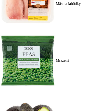
Mäso a lahôdky
Mrazené