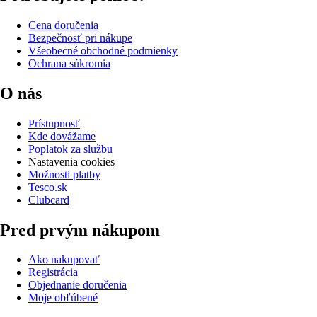
Cena doručenia
Bezpečnosť pri nákupe
Všeobecné obchodné podmienky
Ochrana súkromia
O nás
Prístupnosť
Kde dovážame
Poplatok za službu
Nastavenia cookies
Možnosti platby
Tesco.sk
Clubcard
Pred prvým nákupom
Ako nakupovať
Registrácia
Objednanie doručenia
Moje obľúbené