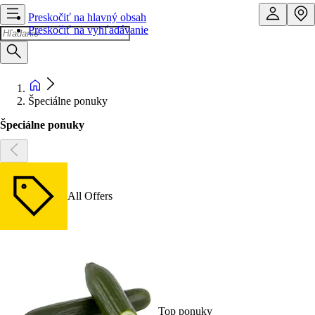
Preskočiť na hlavný obsah
Preskočiť na vyhľadávanie
Špeciálne ponuky
Špeciálne ponuky
All Offers
Top ponuky