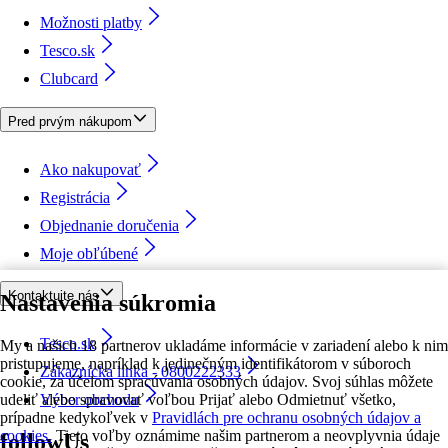
Možnosti platby
Tesco.sk
Clubcard
Pred prvým nákupom
Ako nakupovať
Registrácia
Objednanie doručenia
Moje obľúbené
Kontaktujte nás
Nastavenia súkromia
Tesco.sk
My a našich 18 partnerov ukladáme informácie v zariadení alebo k nim
pristupujeme, napríklad k jedinečným identifikátorom v súboroch
Zákaznícka linka - 0800222333
cookie, za účelom spracúvania osobných údajov. Svoj súhlas môžete
udeliť alebo spravovať voľbou Prijať alebo Odmietnuť všetko,
Výber obchodu
prípadne kedykoľvek v
Pravidlách pre ochranu osobných údajov a
cookies.
Tieto voľby oznámime našim partnerom a neovplyvnia údaje
followUs