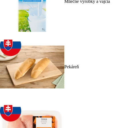
Mliečne výrobky a vajcia
Pekáreň