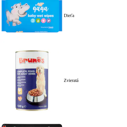
Dieťa
Zvieratá