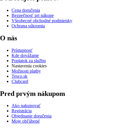
Cena doručenia
Bezpečnosť pri nákupe
Všeobecné obchodné podmienky
Ochrana súkromia
O nás
Prístupnosť
Kde dovážame
Poplatok za službu
Nastavenia cookies
Možnosti platby
Tesco.sk
Clubcard
Pred prvým nákupom
Ako nakupovať
Registrácia
Objednanie doručenia
Moje obľúbené