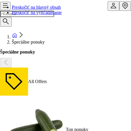
Preskočiť na hlavný obsah
Preskočiť na vyhľadávanie
Špeciálne ponuky
Špeciálne ponuky
All Offers
Top ponuky