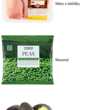
Mäso a lahôdky
Mrazené