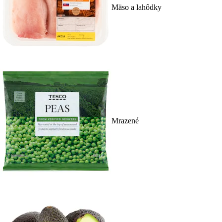
Mäso a lahôdky
Mrazené