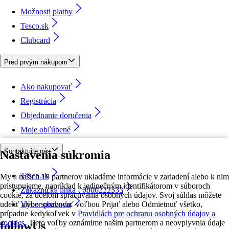
Možnosti platby
Tesco.sk
Clubcard
Pred prvým nákupom
Ako nakupovať
Registrácia
Objednanie doručenia
Moje obľúbené
Kontaktujte nás
Nastavenia súkromia
Tesco.sk
My a našich 18 partnerov ukladáme informácie v zariadení alebo k nim
pristupujeme, napríklad k jedinečným identifikátorom v súboroch
Zákaznícka linka - 0800222333
cookie, za účelom spracúvania osobných údajov. Svoj súhlas môžete
udeliť alebo spravovať voľbou Prijať alebo Odmietnuť všetko,
Výber obchodu
prípadne kedykoľvek v
Pravidlách pre ochranu osobných údajov a
cookies.
Tieto voľby oznámime našim partnerom a neovplyvnia údaje
followUs