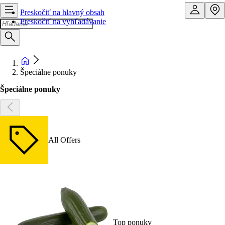
Preskočiť na hlavný obsah
Preskočiť na vyhľadávanie
Špeciálne ponuky
Špeciálne ponuky
All Offers
Top ponuky