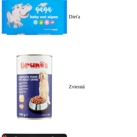
Dieťa
Zvieratá