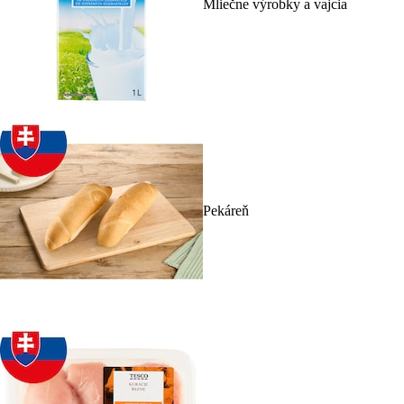
Mliečne výrobky a vajcia
Pekáreň