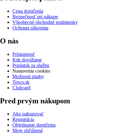
Cena doručenia
Bezpečnosť pri nákupe
Všeobecné obchodné podmienky
Ochrana súkromia
O nás
Prístupnosť
Kde dovážame
Poplatok za službu
Nastavenia cookies
Možnosti platby
Tesco.sk
Clubcard
Pred prvým nákupom
Ako nakupovať
Registrácia
Objednanie doručenia
Moje obľúbené