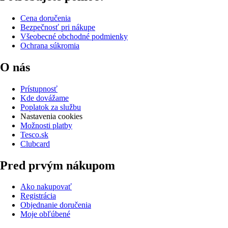
Cena doručenia
Bezpečnosť pri nákupe
Všeobecné obchodné podmienky
Ochrana súkromia
O nás
Prístupnosť
Kde dovážame
Poplatok za službu
Nastavenia cookies
Možnosti platby
Tesco.sk
Clubcard
Pred prvým nákupom
Ako nakupovať
Registrácia
Objednanie doručenia
Moje obľúbené