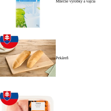
Mliečne výrobky a vajcia
Pekáreň