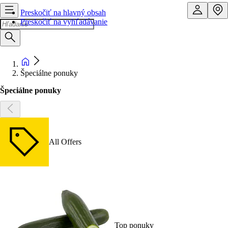
Preskočiť na hlavný obsah
Preskočiť na vyhľadávanie
Špeciálne ponuky
Špeciálne ponuky
All Offers
Top ponuky