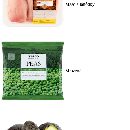
Mäso a lahôdky
Mrazené