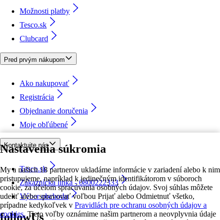
Možnosti platby
Tesco.sk
Clubcard
Pred prvým nákupom
Ako nakupovať
Registrácia
Objednanie doručenia
Moje obľúbené
Kontaktujte nás
Nastavenia súkromia
Tesco.sk
My a našich 18 partnerov ukladáme informácie v zariadení alebo k nim
pristupujeme, napríklad k jedinečným identifikátorom v súboroch
Zákaznícka linka - 0800222333
cookie, za účelom spracúvania osobných údajov. Svoj súhlas môžete
udeliť alebo spravovať voľbou Prijať alebo Odmietnuť všetko,
Výber obchodu
prípadne kedykoľvek v
Pravidlách pre ochranu osobných údajov a
cookies.
Tieto voľby oznámime našim partnerom a neovplyvnia údaje
followUs