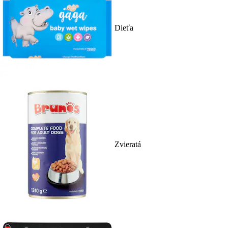
Dieťa
Zvieratá