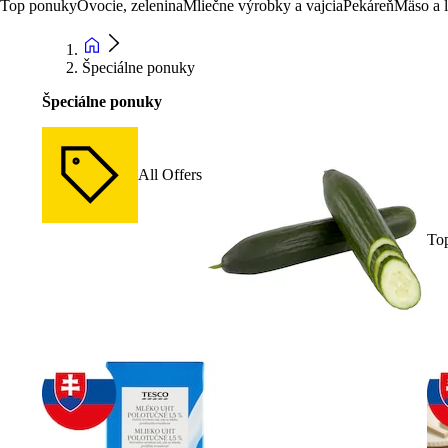
Top ponuky
Ovocie, zelenina
Mliečne výrobky a vajcia
Pekáreň
Mäso a 
Špeciálne ponuky
Špeciálne ponuky
All Offers
To