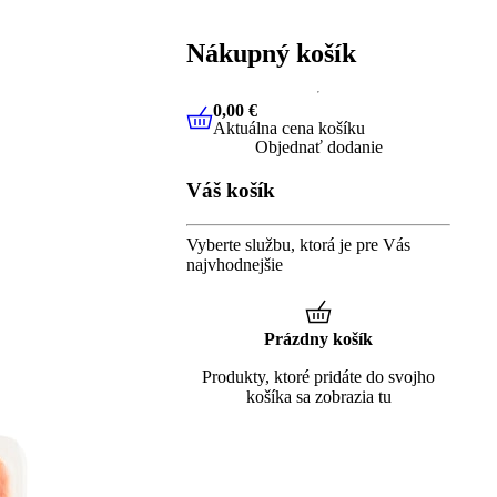
Nákupný košík
0,00 €
Aktuálna cena košíku
0,00 €
Aktuálna cena košíku
Objednať dodanie
Váš košík
Vyberte službu, ktorá je pre Vás
najvhodnejšie
Prázdny košík
Produkty, ktoré pridáte do svojho
košíka sa zobrazia tu