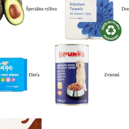
Špeciálna výživa
Dom
Dieťa
Zvieratá