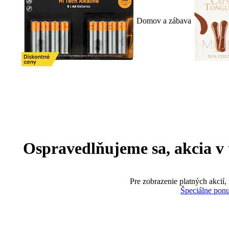
Domov a zábava
Ospravedlňujeme sa, akcia v te
Pre zobrazenie platných akcií,
Špeciálne pon