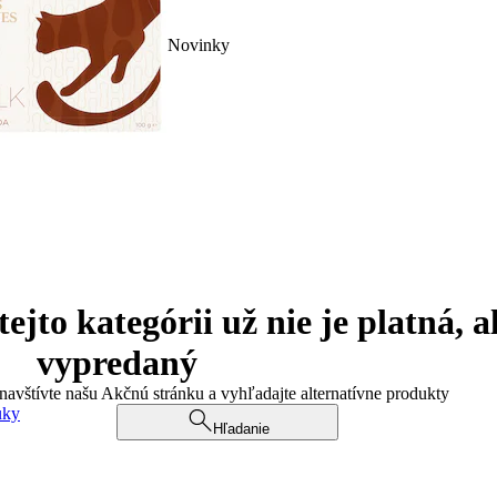
Novinky
jto kategórii už nie je platná, a
vypredaný
 navštívte našu Akčnú stránku a vyhľadajte alternatívne produkty
uky
Hľadanie