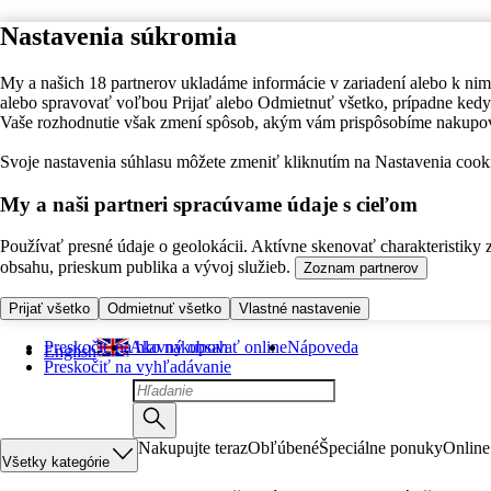
Nastavenia súkromia
My a našich 18 partnerov ukladáme informácie v zariadení alebo k nim
alebo spravovať voľbou Prijať alebo Odmietnuť všetko, prípadne ke
Vaše rozhodnutie však zmení spôsob, akým vám prispôsobíme nakupo
Svoje nastavenia súhlasu môžete zmeniť kliknutím na Nastavenia cooki
My a naši partneri spracúvame údaje s cieľom
Používať presné údaje o geolokácii. Aktívne skenovať charakteristiky 
obsahu, prieskum publika a vývoj služieb.
Zoznam partnerov
Prijať všetko
Odmietnuť všetko
Vlastné nastavenie
Preskočiť na hlavný obsah
Ako nakupovať online
Nápoveda
English
Preskočiť na vyhľadávanie
Nakupujte teraz
Obľúbené
Špeciálne ponuky
Online
Všetky kategórie