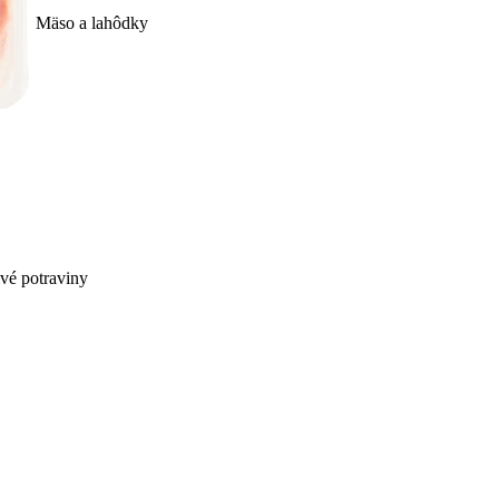
Mäso a lahôdky
ivé potraviny