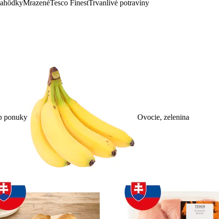
lahôdky
Mrazené
Tesco Finest
Trvanlivé potraviny
p ponuky
Ovocie, zelenina