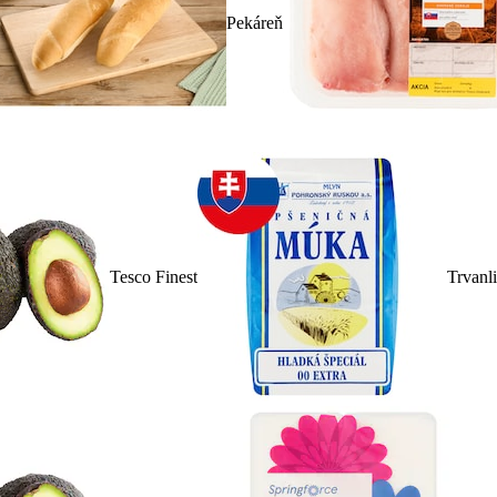
Pekáreň
Tesco Finest
Trvanl