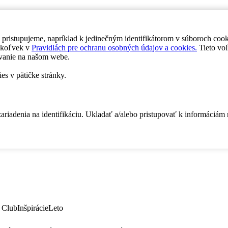
 pristupujeme, napríklad k jedinečným identifikátorom v súboroch coo
dykoľvek v
Pravidlách pre ochranu osobných údajov a cookies.
Tieto voľ
vanie na našom webe.
es v pätičke stránky.
zariadenia na identifikáciu. Ukladať a/alebo pristupovať k informáciám
 Club
Inšpirácie
Leto