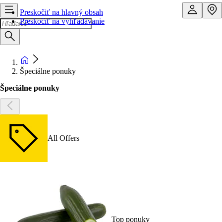
Preskočiť na hlavný obsah
Preskočiť na vyhľadávanie
Špeciálne ponuky
Špeciálne ponuky
All Offers
Top ponuky