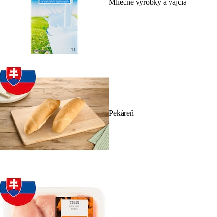
Mliečne výrobky a vajcia
Pekáreň