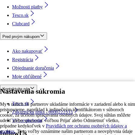
Možnosti platby
Tesco.sk
Clubcard
Pred prvým nákupom
Ako nakupovať
Registrácia
Objednanie doručenia
Moje obľúbené
Kontaktujte nás
Nastavenia súkromia
Tesco.sk
My a našich 18 partnerov ukladáme informácie v zariadení alebo k nim
pristupujeme, napríklad k jedinečným identifikátorom v súboroch
Zákaznícka linka - 0800222333
cookie, za účelom spracúvania osobných údajov. Svoj súhlas môžete
udeliť alebo spravovať voľbou Prijať alebo Odmietnuť všetko,
Výber obchodu
prípadne kedykoľvek v
Pravidlách pre ochranu osobných údajov a
cookies.
Tieto voľby oznámime našim partnerom a neovplyvnia údaje
followUs