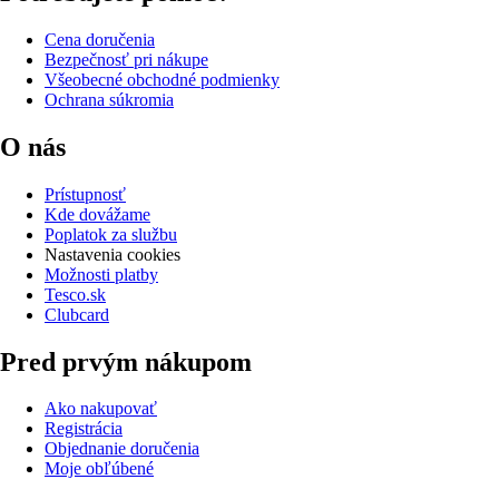
Cena doručenia
Bezpečnosť pri nákupe
Všeobecné obchodné podmienky
Ochrana súkromia
O nás
Prístupnosť
Kde dovážame
Poplatok za službu
Nastavenia cookies
Možnosti platby
Tesco.sk
Clubcard
Pred prvým nákupom
Ako nakupovať
Registrácia
Objednanie doručenia
Moje obľúbené