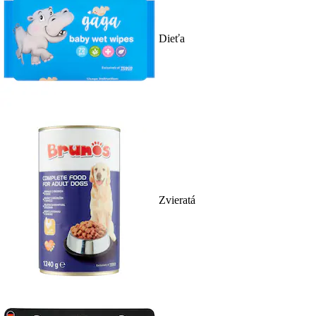
Dieťa
Zvieratá