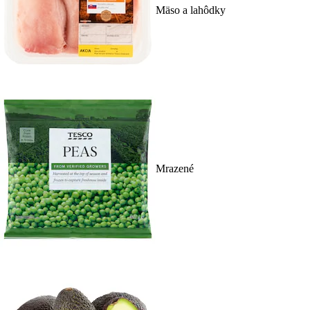
Mäso a lahôdky
Mrazené