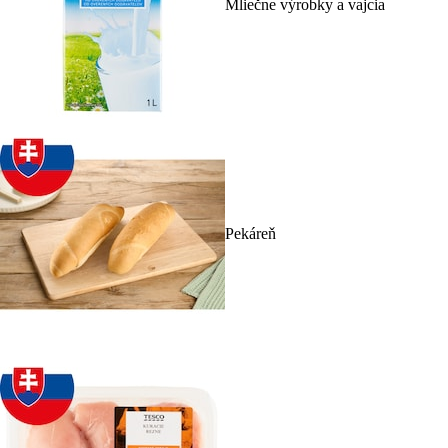
Mliečne výrobky a vajcia
Pekáreň