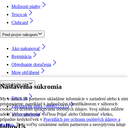
Možnosti platby
Tesco.sk
Clubcard
Pred prvým nákupom
Ako nakupovať
Registrácia
Objednanie doručenia
Moje obľúbené
Kontaktujte nás
Nastavenia súkromia
Tesco.sk
My a našich 18 partnerov ukladáme informácie v zariadení alebo k nim
pristupujeme, napríklad k jedinečným identifikátorom v súboroch
Zákaznícka linka - 0800222333
cookie, za účelom spracúvania osobných údajov. Svoj súhlas môžete
udeliť alebo spravovať voľbou Prijať alebo Odmietnuť všetko,
Výber obchodu
prípadne kedykoľvek v
Pravidlách pre ochranu osobných údajov a
cookies.
Tieto voľby oznámime našim partnerom a neovplyvnia údaje
followUs