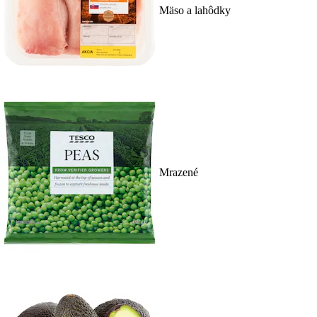
Mäso a lahôdky
Mrazené