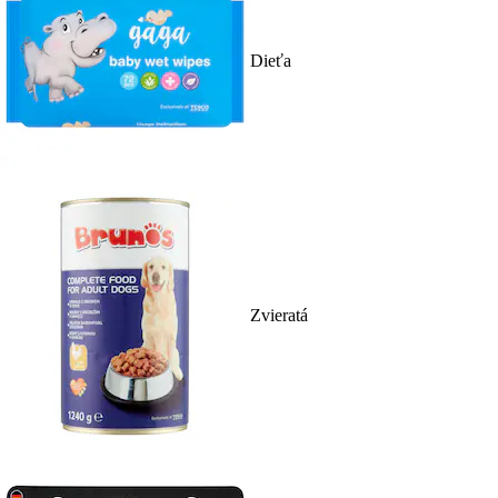
Dieťa
Zvieratá