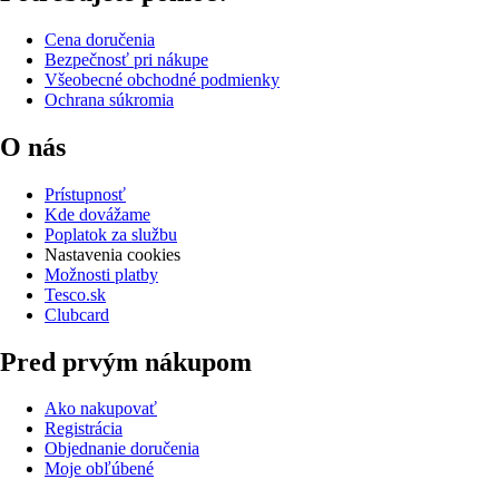
Cena doručenia
Bezpečnosť pri nákupe
Všeobecné obchodné podmienky
Ochrana súkromia
O nás
Prístupnosť
Kde dovážame
Poplatok za službu
Nastavenia cookies
Možnosti platby
Tesco.sk
Clubcard
Pred prvým nákupom
Ako nakupovať
Registrácia
Objednanie doručenia
Moje obľúbené