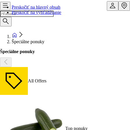
Preskočiť na hlavný obsah
Preskočiť na vyhľadávanie
Špeciálne ponuky
Špeciálne ponuky
All Offers
Top ponuky