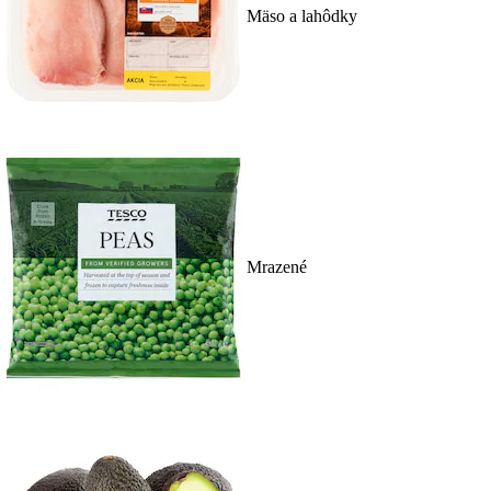
Mäso a lahôdky
Mrazené