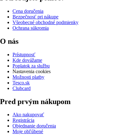
Cena doručenia
Bezpečnosť pri nákupe
Všeobecné obchodné podmienky
Ochrana súkromia
O nás
Prístupnosť
Kde dovážame
Poplatok za službu
Nastavenia cookies
Možnosti platby
Tesco.sk
Clubcard
Pred prvým nákupom
Ako nakupovať
Registrácia
Objednanie doručenia
Moje obľúbené