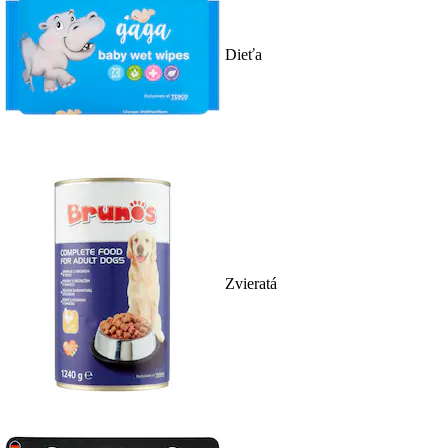
Dieťa
Zvieratá