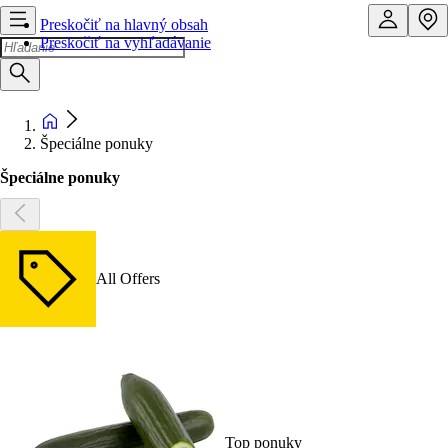
Preskočiť na hlavný obsah
Preskočiť na vyhľadávanie
Špeciálne ponuky
Špeciálne ponuky
All Offers
Top ponuky