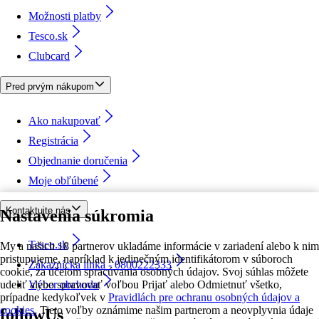
Možnosti platby
Tesco.sk
Clubcard
Pred prvým nákupom
Ako nakupovať
Registrácia
Objednanie doručenia
Moje obľúbené
Kontaktujte nás
Nastavenia súkromia
Tesco.sk
My a našich 18 partnerov ukladáme informácie v zariadení alebo k nim
pristupujeme, napríklad k jedinečným identifikátorom v súboroch
Zákaznícka linka - 0800222333
cookie, za účelom spracúvania osobných údajov. Svoj súhlas môžete
udeliť alebo spravovať voľbou Prijať alebo Odmietnuť všetko,
Výber obchodu
prípadne kedykoľvek v
Pravidlách pre ochranu osobných údajov a
cookies.
Tieto voľby oznámime našim partnerom a neovplyvnia údaje
followUs