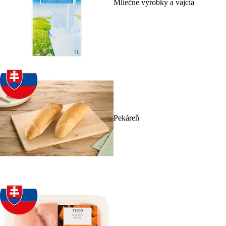
Mliečne výrobky a vajcia
Pekáreň