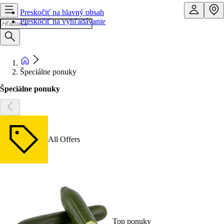
Preskočiť na hlavný obsah
Preskočiť na vyhľadávanie
Špeciálne ponuky
Špeciálne ponuky
All Offers
Top ponuky