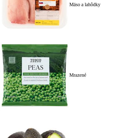
Mäso a lahôdky
Mrazené