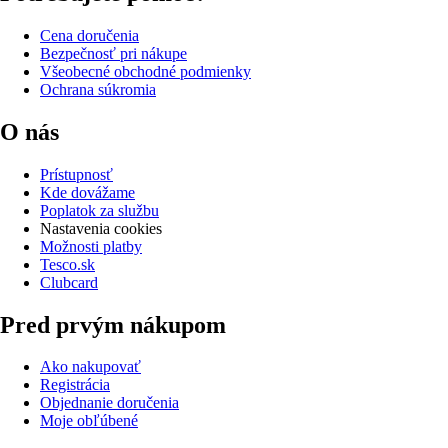
Cena doručenia
Bezpečnosť pri nákupe
Všeobecné obchodné podmienky
Ochrana súkromia
O nás
Prístupnosť
Kde dovážame
Poplatok za službu
Nastavenia cookies
Možnosti platby
Tesco.sk
Clubcard
Pred prvým nákupom
Ako nakupovať
Registrácia
Objednanie doručenia
Moje obľúbené