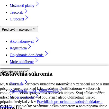
Možnosti platby
Tesco.sk
Clubcard
Pred prvým nákupom
Ako nakupovať
Registrácia
Objednanie doručenia
Moje obľúbené
Kontaktujte nás
Nastavenia súkromia
Tesco.sk
My a našich 18 partnerov ukladáme informácie v zariadení alebo k nim
pristupujeme, napríklad k jedinečným identifikátorom v súboroch
Zákaznícka linka - 0800222333
cookie, za účelom spracúvania osobných údajov. Svoj súhlas môžete
udeliť alebo spravovať voľbou Prijať alebo Odmietnuť všetko,
Výber obchodu
prípadne kedykoľvek v
Pravidlách pre ochranu osobných údajov a
cookies.
Tieto voľby oznámime našim partnerom a neovplyvnia údaje
followUs