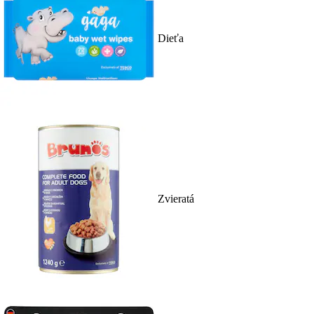
Dieťa
Zvieratá