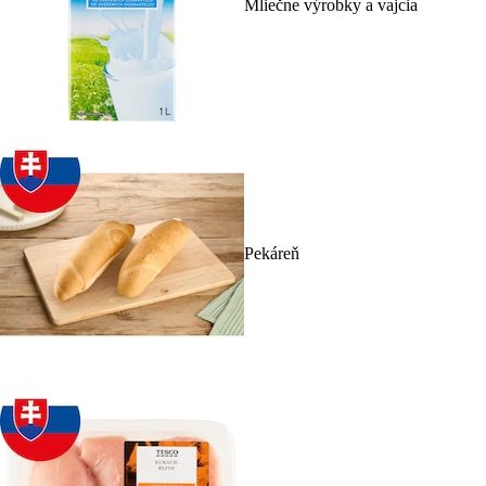
Mliečne výrobky a vajcia
Pekáreň