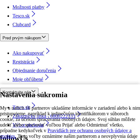
Možnosti platby
Tesco.sk
Clubcard
Pred prvým nákupom
Ako nakupovať
Registrácia
Objednanie doručenia
Moje obľúbené
Kontaktujte nás
Nastavenia súkromia
Tesco.sk
My a našich 18 partnerov ukladáme informácie v zariadení alebo k nim
pristupujeme, napríklad k jedinečným identifikátorom v súboroch
Zákaznícka linka - 0800222333
cookie, za účelom spracúvania osobných údajov. Svoj súhlas môžete
udeliť alebo spravovať voľbou Prijať alebo Odmietnuť všetko,
Výber obchodu
prípadne kedykoľvek v
Pravidlách pre ochranu osobných údajov a
cookies.
Tieto voľby oznámime našim partnerom a neovplyvnia údaje
followUs