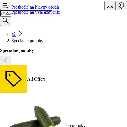
Preskočiť na hlavný obsah
Preskočiť na vyhľadávanie
Špeciálne ponuky
Špeciálne ponuky
All Offers
Top ponuky