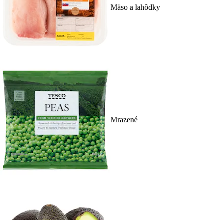
Mäso a lahôdky
Mrazené