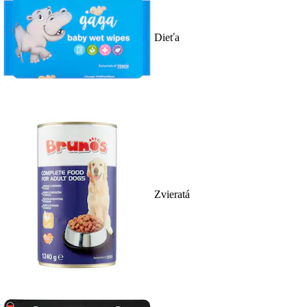
Dieťa
Zvieratá