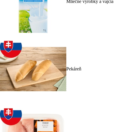
Mliečne výrobky a vajcia
Pekáreň