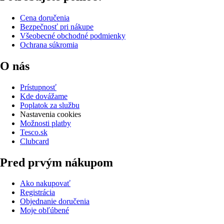
Cena doručenia
Bezpečnosť pri nákupe
Všeobecné obchodné podmienky
Ochrana súkromia
O nás
Prístupnosť
Kde dovážame
Poplatok za službu
Nastavenia cookies
Možnosti platby
Tesco.sk
Clubcard
Pred prvým nákupom
Ako nakupovať
Registrácia
Objednanie doručenia
Moje obľúbené