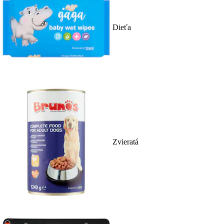
Dieťa
Zvieratá