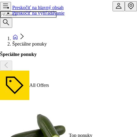
Preskočiť na hlavný obsah
Preskočiť na vyhľadávanie
Špeciálne ponuky
Špeciálne ponuky
All Offers
Top ponuky