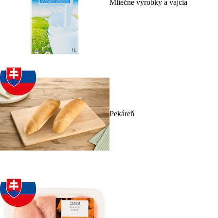
Mliečne výrobky a vajcia
Pekáreň