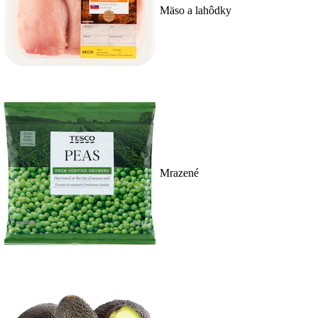
Mäso a lahôdky
Mrazené