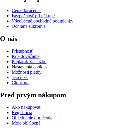
Cena doručenia
Bezpečnosť pri nákupe
Všeobecné obchodné podmienky
Ochrana súkromia
O nás
Prístupnosť
Kde dovážame
Poplatok za službu
Nastavenia cookies
Možnosti platby
Tesco.sk
Clubcard
Pred prvým nákupom
Ako nakupovať
Registrácia
Objednanie doručenia
Moje obľúbené