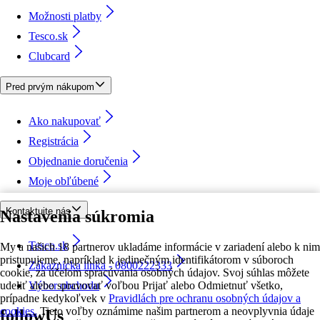
Možnosti platby
Tesco.sk
Clubcard
Pred prvým nákupom
Ako nakupovať
Registrácia
Objednanie doručenia
Moje obľúbené
Kontaktujte nás
Nastavenia súkromia
Tesco.sk
My a našich 18 partnerov ukladáme informácie v zariadení alebo k nim
pristupujeme, napríklad k jedinečným identifikátorom v súboroch
Zákaznícka linka - 0800222333
cookie, za účelom spracúvania osobných údajov. Svoj súhlas môžete
udeliť alebo spravovať voľbou Prijať alebo Odmietnuť všetko,
Výber obchodu
prípadne kedykoľvek v
Pravidlách pre ochranu osobných údajov a
cookies.
Tieto voľby oznámime našim partnerom a neovplyvnia údaje
followUs