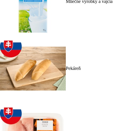
Mliečne výrobky a vajcia
Pekáreň