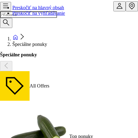
Preskočiť na hlavný obsah
Preskočiť na vyhľadávanie
Špeciálne ponuky
Špeciálne ponuky
All Offers
Top ponuky