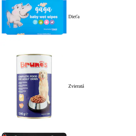
Dieťa
Zvieratá