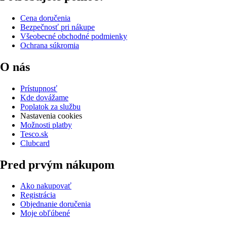
Cena doručenia
Bezpečnosť pri nákupe
Všeobecné obchodné podmienky
Ochrana súkromia
O nás
Prístupnosť
Kde dovážame
Poplatok za službu
Nastavenia cookies
Možnosti platby
Tesco.sk
Clubcard
Pred prvým nákupom
Ako nakupovať
Registrácia
Objednanie doručenia
Moje obľúbené