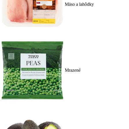
Mäso a lahôdky
Mrazené