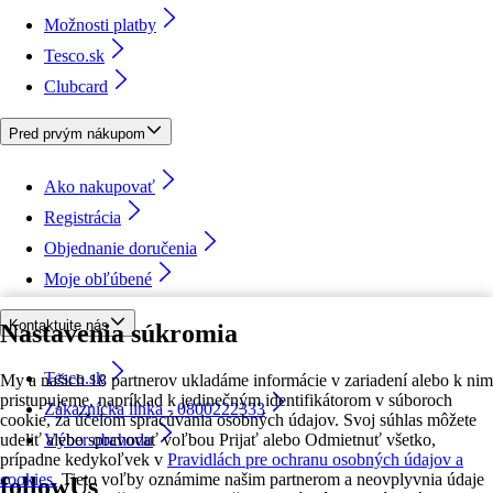
Možnosti platby
Tesco.sk
Clubcard
Pred prvým nákupom
Ako nakupovať
Registrácia
Objednanie doručenia
Moje obľúbené
Kontaktujte nás
Nastavenia súkromia
Tesco.sk
My a našich 18 partnerov ukladáme informácie v zariadení alebo k nim
pristupujeme, napríklad k jedinečným identifikátorom v súboroch
Zákaznícka linka - 0800222333
cookie, za účelom spracúvania osobných údajov. Svoj súhlas môžete
udeliť alebo spravovať voľbou Prijať alebo Odmietnuť všetko,
Výber obchodu
prípadne kedykoľvek v
Pravidlách pre ochranu osobných údajov a
cookies.
Tieto voľby oznámime našim partnerom a neovplyvnia údaje
followUs