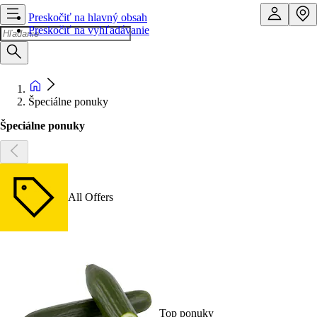
Preskočiť na hlavný obsah
Preskočiť na vyhľadávanie
Špeciálne ponuky
Špeciálne ponuky
All Offers
Top ponuky