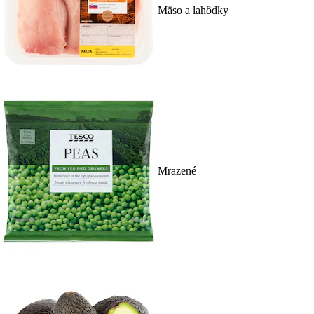
Mäso a lahôdky
Mrazené