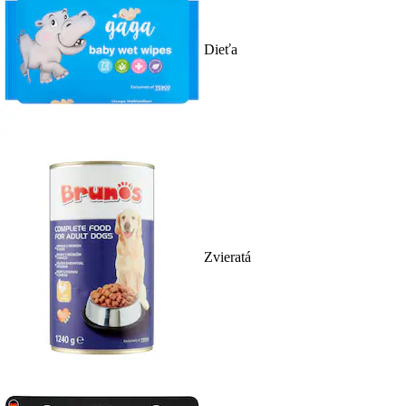
Dieťa
Zvieratá