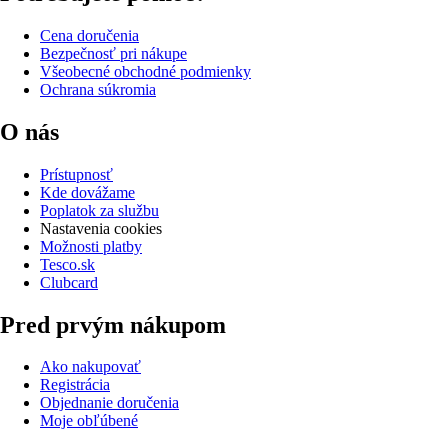
Cena doručenia
Bezpečnosť pri nákupe
Všeobecné obchodné podmienky
Ochrana súkromia
O nás
Prístupnosť
Kde dovážame
Poplatok za službu
Nastavenia cookies
Možnosti platby
Tesco.sk
Clubcard
Pred prvým nákupom
Ako nakupovať
Registrácia
Objednanie doručenia
Moje obľúbené