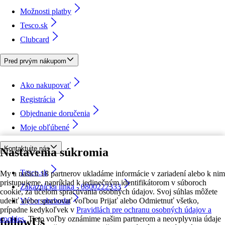
Možnosti platby
Tesco.sk
Clubcard
Pred prvým nákupom
Ako nakupovať
Registrácia
Objednanie doručenia
Moje obľúbené
Kontaktujte nás
Nastavenia súkromia
Tesco.sk
My a našich 18 partnerov ukladáme informácie v zariadení alebo k nim
pristupujeme, napríklad k jedinečným identifikátorom v súboroch
Zákaznícka linka - 0800222333
cookie, za účelom spracúvania osobných údajov. Svoj súhlas môžete
udeliť alebo spravovať voľbou Prijať alebo Odmietnuť všetko,
Výber obchodu
prípadne kedykoľvek v
Pravidlách pre ochranu osobných údajov a
cookies.
Tieto voľby oznámime našim partnerom a neovplyvnia údaje
followUs