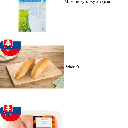
Mliečne výrobky a vajcia
Pekáreň