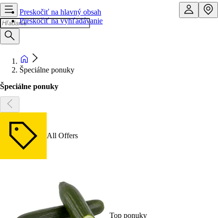
Preskočiť na hlavný obsah
Preskočiť na vyhľadávanie
Špeciálne ponuky
Špeciálne ponuky
All Offers
Top ponuky