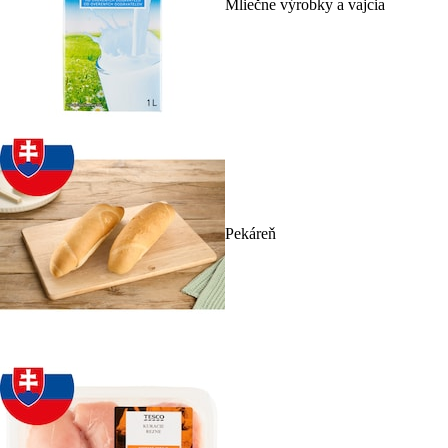
Mliečne výrobky a vajcia
Pekáreň