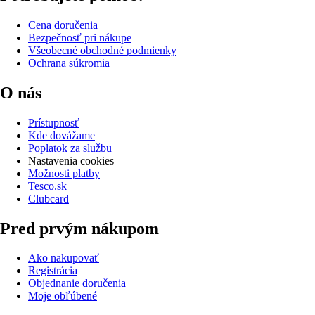
Cena doručenia
Bezpečnosť pri nákupe
Všeobecné obchodné podmienky
Ochrana súkromia
O nás
Prístupnosť
Kde dovážame
Poplatok za službu
Nastavenia cookies
Možnosti platby
Tesco.sk
Clubcard
Pred prvým nákupom
Ako nakupovať
Registrácia
Objednanie doručenia
Moje obľúbené