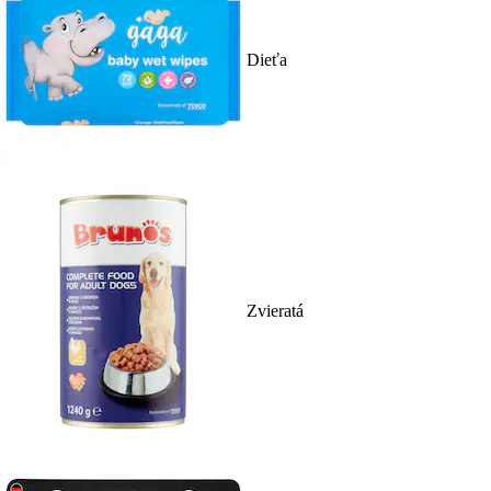
Dieťa
Zvieratá