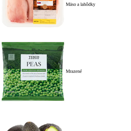
Mäso a lahôdky
Mrazené