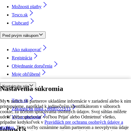
Možnosti platby
Tesco.sk
Clubcard
Pred prvým nákupom
Ako nakupovať
Registrácia
Objednanie doručenia
Moje obľúbené
Kontaktujte nás
Nastavenia súkromia
Tesco.sk
My a našich 18 partnerov ukladáme informácie v zariadení alebo k nim
pristupujeme, napríklad k jedinečným identifikátorom v súboroch
Zákaznícka linka - 0800222333
cookie, za účelom spracúvania osobných údajov. Svoj súhlas môžete
udeliť alebo spravovať voľbou Prijať alebo Odmietnuť všetko,
Výber obchodu
prípadne kedykoľvek v
Pravidlách pre ochranu osobných údajov a
cookies.
Tieto voľby oznámime našim partnerom a neovplyvnia údaje
followUs