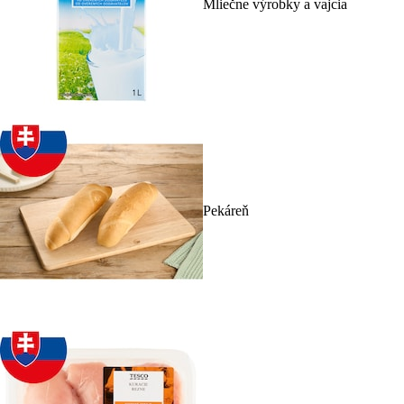
Mliečne výrobky a vajcia
Pekáreň