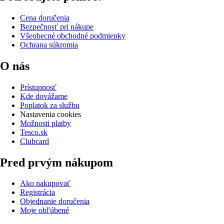
Cena doručenia
Bezpečnosť pri nákupe
Všeobecné obchodné podmienky
Ochrana súkromia
O nás
Prístupnosť
Kde dovážame
Poplatok za službu
Nastavenia cookies
Možnosti platby
Tesco.sk
Clubcard
Pred prvým nákupom
Ako nakupovať
Registrácia
Objednanie doručenia
Moje obľúbené