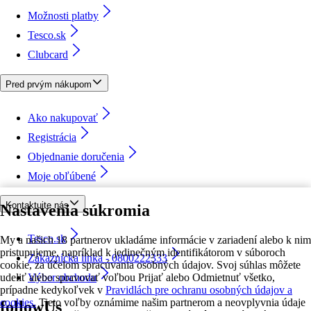
Možnosti platby
Tesco.sk
Clubcard
Pred prvým nákupom
Ako nakupovať
Registrácia
Objednanie doručenia
Moje obľúbené
Kontaktujte nás
Nastavenia súkromia
Tesco.sk
My a našich 18 partnerov ukladáme informácie v zariadení alebo k nim
pristupujeme, napríklad k jedinečným identifikátorom v súboroch
Zákaznícka linka - 0800222333
cookie, za účelom spracúvania osobných údajov. Svoj súhlas môžete
udeliť alebo spravovať voľbou Prijať alebo Odmietnuť všetko,
Výber obchodu
prípadne kedykoľvek v
Pravidlách pre ochranu osobných údajov a
cookies.
Tieto voľby oznámime našim partnerom a neovplyvnia údaje
followUs