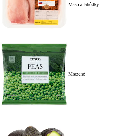
Mäso a lahôdky
Mrazené