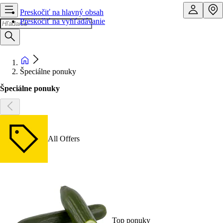
Preskočiť na hlavný obsah
Preskočiť na vyhľadávanie
Špeciálne ponuky
Špeciálne ponuky
All Offers
Top ponuky