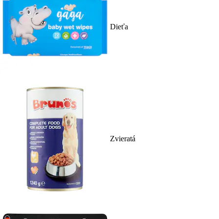
Dieťa
Zvieratá