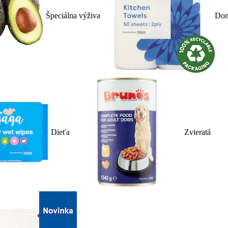
Špeciálna výživa
Dom
Dieťa
Zvieratá