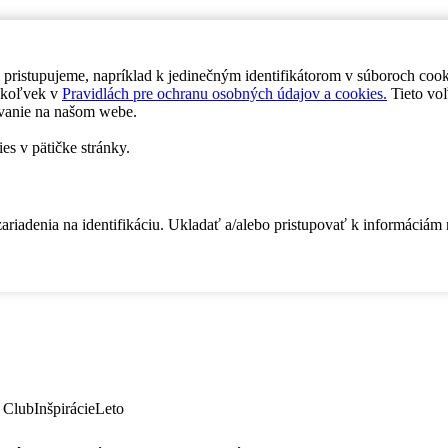
 pristupujeme, napríklad k jedinečným identifikátorom v súboroch coo
dykoľvek v
Pravidlách pre ochranu osobných údajov a cookies.
Tieto voľ
vanie na našom webe.
es v pätičke stránky.
zariadenia na identifikáciu. Ukladať a/alebo pristupovať k informáciám
 Club
Inšpirácie
Leto