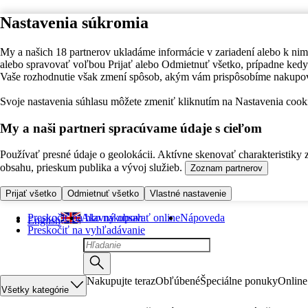
Nastavenia súkromia
My a našich 18 partnerov ukladáme informácie v zariadení alebo k nim
alebo spravovať voľbou Prijať alebo Odmietnuť všetko, prípadne ke
Vaše rozhodnutie však zmení spôsob, akým vám prispôsobíme nakupo
Svoje nastavenia súhlasu môžete zmeniť kliknutím na Nastavenia cooki
My a naši partneri spracúvame údaje s cieľom
Používať presné údaje o geolokácii. Aktívne skenovať charakteristiky 
obsahu, prieskum publika a vývoj služieb.
Zoznam partnerov
Prijať všetko
Odmietnuť všetko
Vlastné nastavenie
Preskočiť na hlavný obsah
Ako nakupovať online
Nápoveda
English
Preskočiť na vyhľadávanie
Nakupujte teraz
Obľúbené
Špeciálne ponuky
Online
Všetky kategórie