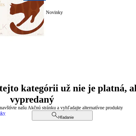
Novinky
jto kategórii už nie je platná, a
vypredaný
 navštívte našu Akčnú stránku a vyhľadajte alternatívne produkty
uky
Hľadanie