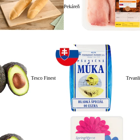
Pekáreň
Tesco Finest
Trvanl