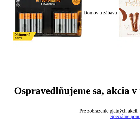
Domov a zábava
Ospravedlňujeme sa, akcia v te
Pre zobrazenie platných akcií,
Špeciálne pon