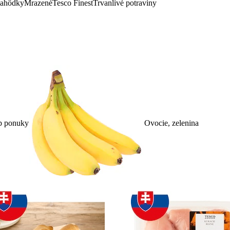
lahôdky
Mrazené
Tesco Finest
Trvanlivé potraviny
p ponuky
Ovocie, zelenina