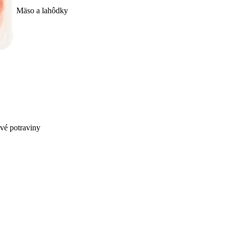
Mäso a lahôdky
ivé potraviny