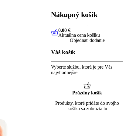
Nákupný košík
0,00 €
Aktuálna cena košíku
0,00 €
Aktuálna cena košíku
Objednať dodanie
Váš košík
Vyberte službu, ktorá je pre Vás
najvhodnejšie
Prázdny košík
Produkty, ktoré pridáte do svojho
košíka sa zobrazia tu