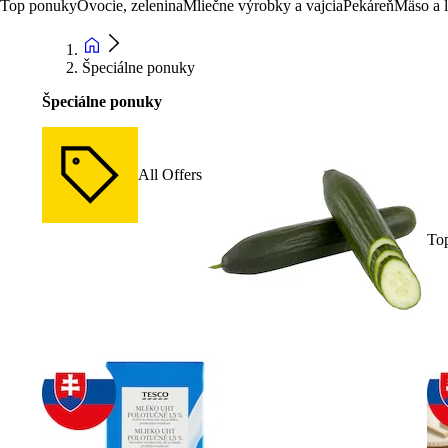
Top ponuky
Ovocie, zelenina
Mliečne výrobky a vajcia
Pekáreň
Mäso a 
Špeciálne ponuky
Špeciálne ponuky
All Offers
To