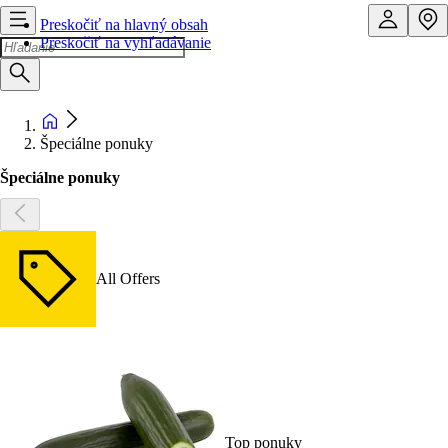
Preskočiť na hlavný obsah
Preskočiť na vyhľadávanie
Špeciálne ponuky
Špeciálne ponuky
All Offers
Top ponuky