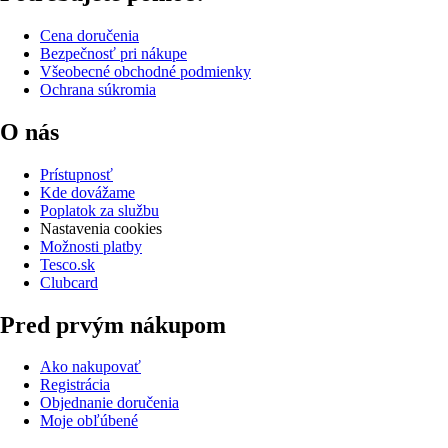
Cena doručenia
Bezpečnosť pri nákupe
Všeobecné obchodné podmienky
Ochrana súkromia
O nás
Prístupnosť
Kde dovážame
Poplatok za službu
Nastavenia cookies
Možnosti platby
Tesco.sk
Clubcard
Pred prvým nákupom
Ako nakupovať
Registrácia
Objednanie doručenia
Moje obľúbené