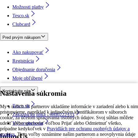
Možnosti platby
Tesco.sk
Clubcard
Pred prvým nákupom
Ako nakupovať
Registrácia
Objednanie doručenia
Moje obľúbené
Kontaktujte nás
Nastavenia súkromia
Tesco.sk
My a našich 18 partnerov ukladáme informácie v zariadení alebo k nim
pristupujeme, napríklad k jedinečným identifikátorom v súboroch
Zákaznícka linka - 0800222333
cookie, za účelom spracúvania osobných údajov. Svoj súhlas môžete
udeliť alebo spravovať voľbou Prijať alebo Odmietnuť všetko,
Výber obchodu
prípadne kedykoľvek v
Pravidlách pre ochranu osobných údajov a
cookies.
Tieto voľby oznámime našim partnerom a neovplyvnia údaje
followUs