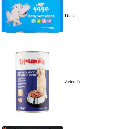
Dieťa
Zvieratá