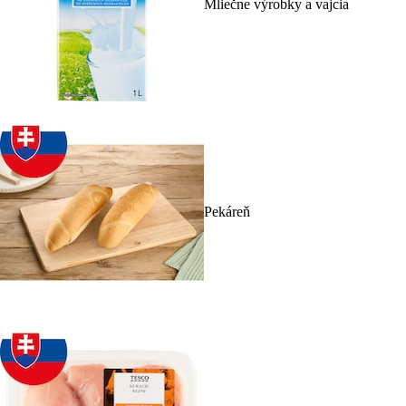
Mliečne výrobky a vajcia
Pekáreň