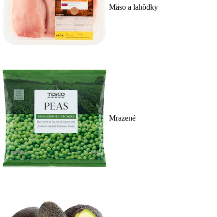
Mäso a lahôdky
Mrazené