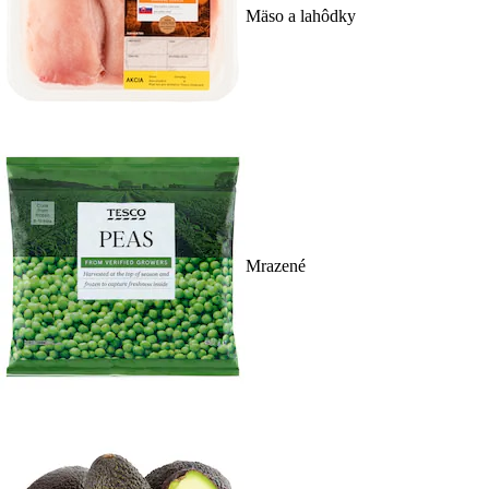
Mäso a lahôdky
Mrazené