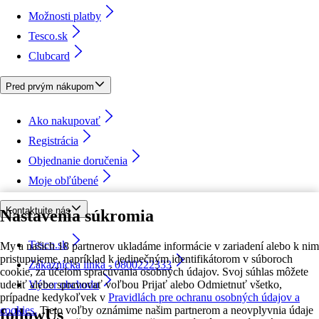
Možnosti platby
Tesco.sk
Clubcard
Pred prvým nákupom
Ako nakupovať
Registrácia
Objednanie doručenia
Moje obľúbené
Kontaktujte nás
Nastavenia súkromia
Tesco.sk
My a našich 18 partnerov ukladáme informácie v zariadení alebo k nim
pristupujeme, napríklad k jedinečným identifikátorom v súboroch
Zákaznícka linka - 0800222333
cookie, za účelom spracúvania osobných údajov. Svoj súhlas môžete
udeliť alebo spravovať voľbou Prijať alebo Odmietnuť všetko,
Výber obchodu
prípadne kedykoľvek v
Pravidlách pre ochranu osobných údajov a
cookies.
Tieto voľby oznámime našim partnerom a neovplyvnia údaje
followUs