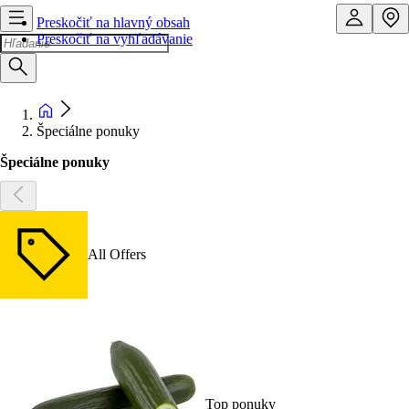
Preskočiť na hlavný obsah
Preskočiť na vyhľadávanie
Špeciálne ponuky
Špeciálne ponuky
All Offers
Top ponuky