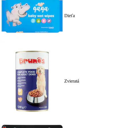
Dieťa
Zvieratá