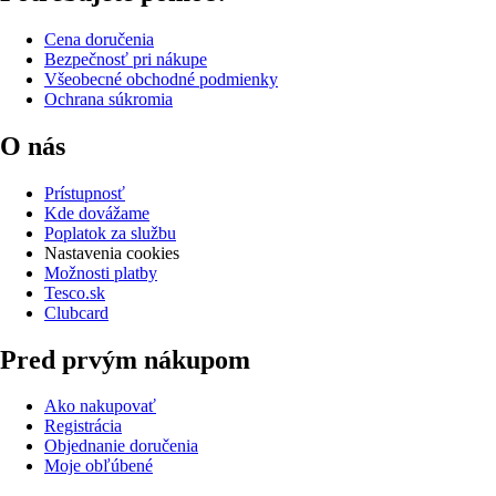
Cena doručenia
Bezpečnosť pri nákupe
Všeobecné obchodné podmienky
Ochrana súkromia
O nás
Prístupnosť
Kde dovážame
Poplatok za službu
Nastavenia cookies
Možnosti platby
Tesco.sk
Clubcard
Pred prvým nákupom
Ako nakupovať
Registrácia
Objednanie doručenia
Moje obľúbené