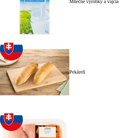
Mliečne výrobky a vajcia
Pekáreň