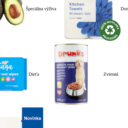
Špeciálna výživa
Dom
Dieťa
Zvieratá