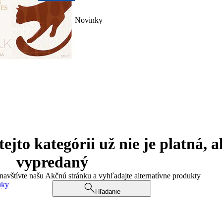
Novinky
jto kategórii už nie je platná, a
vypredaný
 navštívte našu Akčnú stránku a vyhľadajte alternatívne produkty
uky
Hľadanie