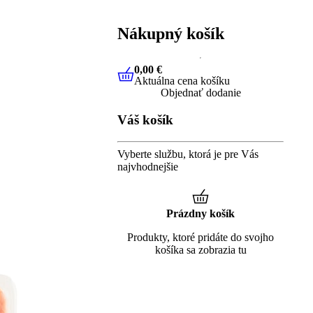
Nákupný košík
0,00 €
Aktuálna cena košíku
0,00 €
Aktuálna cena košíku
Objednať dodanie
Váš košík
Vyberte službu, ktorá je pre Vás
najvhodnejšie
Prázdny košík
Produkty, ktoré pridáte do svojho
košíka sa zobrazia tu