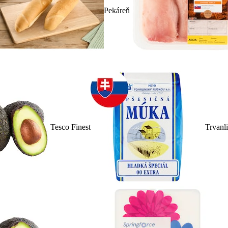
Pekáreň
Tesco Finest
Trvanl