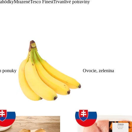
lahôdky
Mrazené
Tesco Finest
Trvanlivé potraviny
p ponuky
Ovocie, zelenina