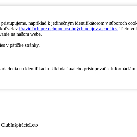
 pristupujeme, napríklad k jedinečným identifikátorom v súboroch coo
dykoľvek v
Pravidlách pre ochranu osobných údajov a cookies.
Tieto voľ
vanie na našom webe.
es v pätičke stránky.
zariadenia na identifikáciu. Ukladať a/alebo pristupovať k informáciám
 Club
Inšpirácie
Leto