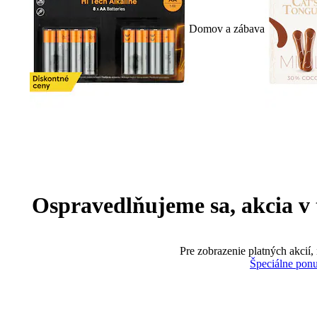
Domov a zábava
Ospravedlňujeme sa, akcia v te
Pre zobrazenie platných akcií,
Špeciálne pon