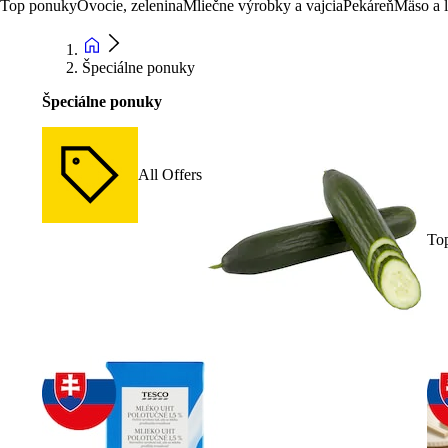
Top ponuky
Ovocie, zelenina
Mliečne výrobky a vajcia
Pekáreň
Mäso a 
Špeciálne ponuky
Špeciálne ponuky
All Offers
To