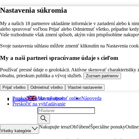
Nastavenia súkromia
My a našich 18 partnerov ukladáme informácie v zariadení alebo k nim
alebo spravovať voľbou Prijať alebo Odmietnuť všetko, prípadne ke
Vaše rozhodnutie však zmení spôsob, akým vám prispôsobíme nakupo
Svoje nastavenia súhlasu môžete zmeniť kliknutím na Nastavenia cooki
My a naši partneri spracúvame údaje s cieľom
Používať presné údaje o geolokácii. Aktívne skenovať charakteristiky 
obsahu, prieskum publika a vývoj služieb.
Zoznam partnerov
Prijať všetko
Odmietnuť všetko
Vlastné nastavenie
Preskočiť na hlavný obsah
Ako nakupovať online
Nápoveda
English
Preskočiť na vyhľadávanie
Nakupujte teraz
Obľúbené
Špeciálne ponuky
Online
Všetky kategórie