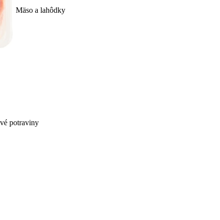
Mäso a lahôdky
ivé potraviny