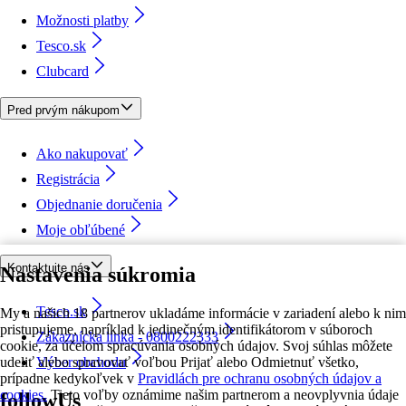
Možnosti platby
Tesco.sk
Clubcard
Pred prvým nákupom
Ako nakupovať
Registrácia
Objednanie doručenia
Moje obľúbené
Kontaktujte nás
Nastavenia súkromia
Tesco.sk
My a našich 18 partnerov ukladáme informácie v zariadení alebo k nim
pristupujeme, napríklad k jedinečným identifikátorom v súboroch
Zákaznícka linka - 0800222333
cookie, za účelom spracúvania osobných údajov. Svoj súhlas môžete
udeliť alebo spravovať voľbou Prijať alebo Odmietnuť všetko,
Výber obchodu
prípadne kedykoľvek v
Pravidlách pre ochranu osobných údajov a
cookies.
Tieto voľby oznámime našim partnerom a neovplyvnia údaje
followUs