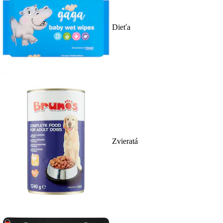
Dieťa
Zvieratá