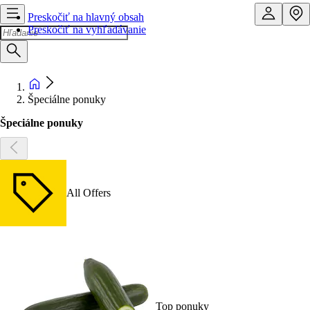
Preskočiť na hlavný obsah
Preskočiť na vyhľadávanie
Špeciálne ponuky
Špeciálne ponuky
All Offers
Top ponuky