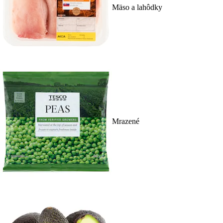
Mäso a lahôdky
Mrazené