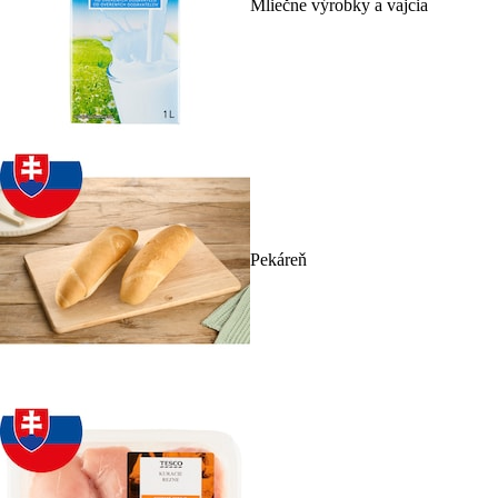
Mliečne výrobky a vajcia
Pekáreň