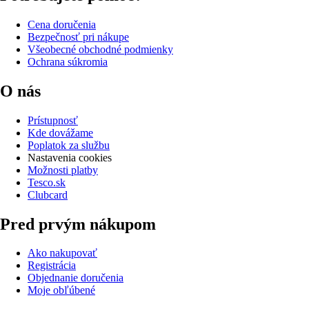
Cena doručenia
Bezpečnosť pri nákupe
Všeobecné obchodné podmienky
Ochrana súkromia
O nás
Prístupnosť
Kde dovážame
Poplatok za službu
Nastavenia cookies
Možnosti platby
Tesco.sk
Clubcard
Pred prvým nákupom
Ako nakupovať
Registrácia
Objednanie doručenia
Moje obľúbené