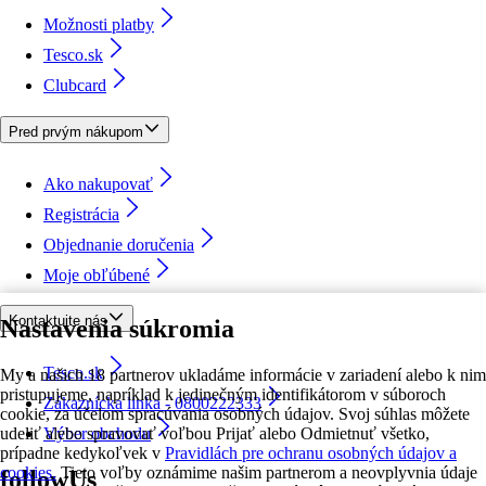
Možnosti platby
Tesco.sk
Clubcard
Pred prvým nákupom
Ako nakupovať
Registrácia
Objednanie doručenia
Moje obľúbené
Kontaktujte nás
Nastavenia súkromia
Tesco.sk
My a našich 18 partnerov ukladáme informácie v zariadení alebo k nim
pristupujeme, napríklad k jedinečným identifikátorom v súboroch
Zákaznícka linka - 0800222333
cookie, za účelom spracúvania osobných údajov. Svoj súhlas môžete
udeliť alebo spravovať voľbou Prijať alebo Odmietnuť všetko,
Výber obchodu
prípadne kedykoľvek v
Pravidlách pre ochranu osobných údajov a
cookies.
Tieto voľby oznámime našim partnerom a neovplyvnia údaje
followUs