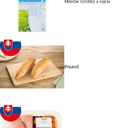
Mliečne výrobky a vajcia
Pekáreň