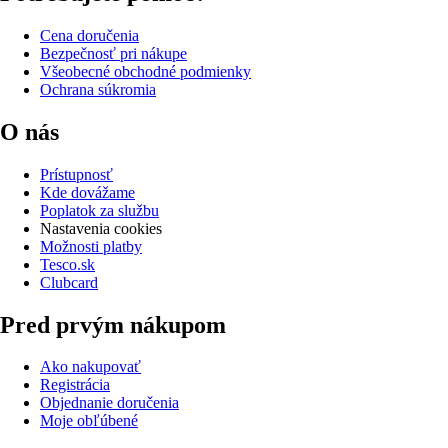
Cena doručenia
Bezpečnosť pri nákupe
Všeobecné obchodné podmienky
Ochrana súkromia
O nás
Prístupnosť
Kde dovážame
Poplatok za službu
Nastavenia cookies
Možnosti platby
Tesco.sk
Clubcard
Pred prvým nákupom
Ako nakupovať
Registrácia
Objednanie doručenia
Moje obľúbené