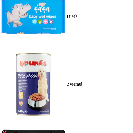
Dieťa
Zvieratá