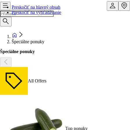
Preskočiť na hlavný obsah
Preskočiť na vyhľadávanie
Špeciálne ponuky
Špeciálne ponuky
All Offers
Top ponuky