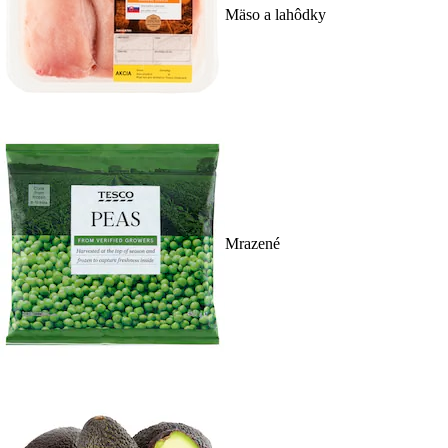
Mäso a lahôdky
Mrazené