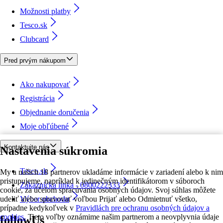
Možnosti platby
Tesco.sk
Clubcard
Pred prvým nákupom
Ako nakupovať
Registrácia
Objednanie doručenia
Moje obľúbené
Kontaktujte nás
Nastavenia súkromia
Tesco.sk
My a našich 18 partnerov ukladáme informácie v zariadení alebo k nim
pristupujeme, napríklad k jedinečným identifikátorom v súboroch
Zákaznícka linka - 0800222333
cookie, za účelom spracúvania osobných údajov. Svoj súhlas môžete
udeliť alebo spravovať voľbou Prijať alebo Odmietnuť všetko,
Výber obchodu
prípadne kedykoľvek v
Pravidlách pre ochranu osobných údajov a
cookies.
Tieto voľby oznámime našim partnerom a neovplyvnia údaje
followUs