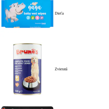
Dieťa
Zvieratá