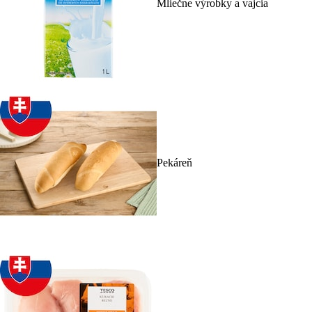
Mliečne výrobky a vajcia
Pekáreň