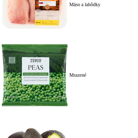
Mäso a lahôdky
Mrazené