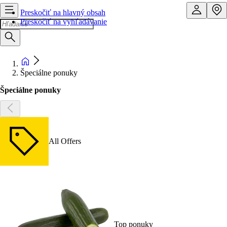
Preskočiť na hlavný obsah
Preskočiť na vyhľadávanie
Špeciálne ponuky
Špeciálne ponuky
All Offers
Top ponuky