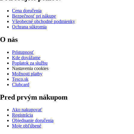
Cena doručenia
Bezpečnosť pri nákupe
Všeobecné obchodné podmienky
Ochrana súkromia
O nás
Prístupnosť
Kde dovážame
Poplatok za službu
Nastavenia cookies
Možnosti platby
Tesco.sk
Clubcard
Pred prvým nákupom
Ako nakupovať
Registrácia
Objednanie doručenia
Moje obľúbené