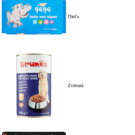
Dieťa
Zvieratá