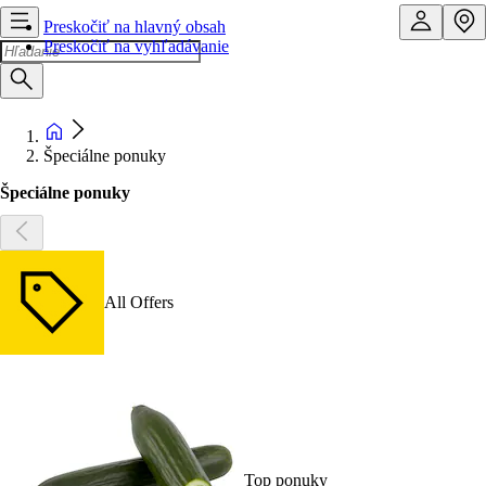
Preskočiť na hlavný obsah
Preskočiť na vyhľadávanie
Špeciálne ponuky
Špeciálne ponuky
All Offers
Top ponuky