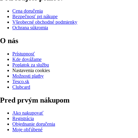
Cena doručenia
Bezpečnosť pri nákupe
Všeobecné obchodné podmienky
Ochrana súkromia
O nás
Prístupnosť
Kde dovážame
Poplatok za službu
Nastavenia cookies
Možnosti platby
Tesco.sk
Clubcard
Pred prvým nákupom
Ako nakupovať
Registrácia
Objednanie doručenia
Moje obľúbené