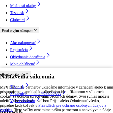
Možnosti platby
Tesco.sk
Clubcard
Pred prvým nákupom
Ako nakupovať
Registrácia
Objednanie doručenia
Moje obľúbené
Kontaktujte nás
Nastavenia súkromia
Tesco.sk
My a našich 18 partnerov ukladáme informácie v zariadení alebo k nim
pristupujeme, napríklad k jedinečným identifikátorom v súboroch
Zákaznícka linka - 0800222333
cookie, za účelom spracúvania osobných údajov. Svoj súhlas môžete
udeliť alebo spravovať voľbou Prijať alebo Odmietnuť všetko,
Výber obchodu
prípadne kedykoľvek v
Pravidlách pre ochranu osobných údajov a
cookies.
Tieto voľby oznámime našim partnerom a neovplyvnia údaje
followUs