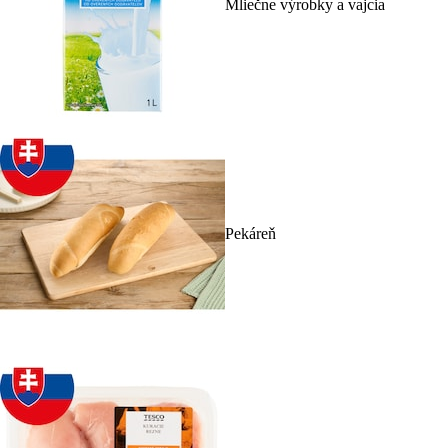
Mliečne výrobky a vajcia
Pekáreň