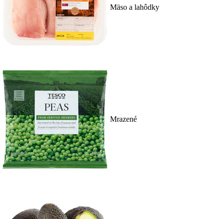
Mäso a lahôdky
Mrazené