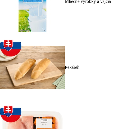
Mliečne výrobky a vajcia
Pekáreň