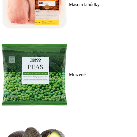
Mäso a lahôdky
Mrazené