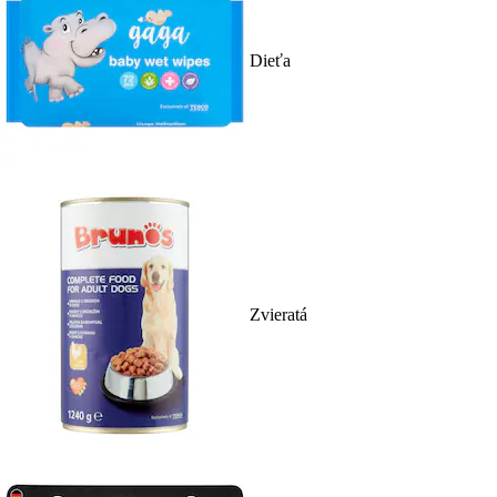
Dieťa
Zvieratá