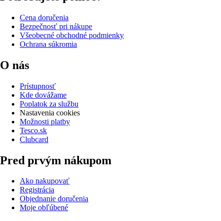
Cena doručenia
Bezpečnosť pri nákupe
Všeobecné obchodné podmienky
Ochrana súkromia
O nás
Prístupnosť
Kde dovážame
Poplatok za službu
Nastavenia cookies
Možnosti platby
Tesco.sk
Clubcard
Pred prvým nákupom
Ako nakupovať
Registrácia
Objednanie doručenia
Moje obľúbené