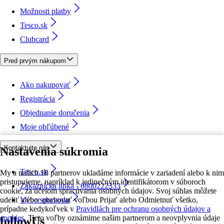
Možnosti platby
Tesco.sk
Clubcard
Pred prvým nákupom
Ako nakupovať
Registrácia
Objednanie doručenia
Moje obľúbené
Kontaktujte nás
Nastavenia súkromia
Tesco.sk
My a našich 18 partnerov ukladáme informácie v zariadení alebo k nim
pristupujeme, napríklad k jedinečným identifikátorom v súboroch
Zákaznícka linka - 0800222333
cookie, za účelom spracúvania osobných údajov. Svoj súhlas môžete
udeliť alebo spravovať voľbou Prijať alebo Odmietnuť všetko,
Výber obchodu
prípadne kedykoľvek v
Pravidlách pre ochranu osobných údajov a
cookies.
Tieto voľby oznámime našim partnerom a neovplyvnia údaje
followUs