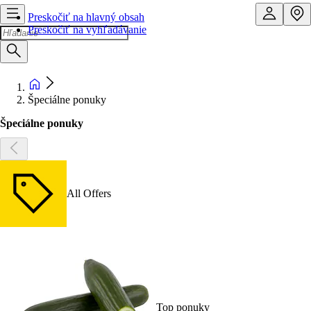
Preskočiť na hlavný obsah
Preskočiť na vyhľadávanie
Špeciálne ponuky
Špeciálne ponuky
All Offers
Top ponuky