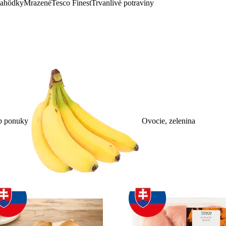
lahôdky
Mrazené
Tesco Finest
Trvanlivé potraviny
p ponuky
Ovocie, zelenina