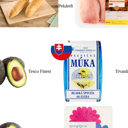
Pekáreň
Tesco Finest
Trvanl