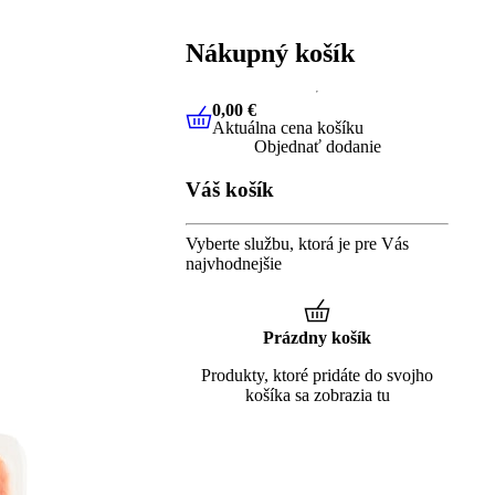
Nákupný košík
0,00 €
Aktuálna cena košíku
0,00 €
Aktuálna cena košíku
Objednať dodanie
Váš košík
Vyberte službu, ktorá je pre Vás
najvhodnejšie
Prázdny košík
Produkty, ktoré pridáte do svojho
košíka sa zobrazia tu