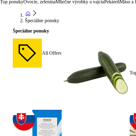
Top ponuky
Ovocie, zelenina
Mliečne výrobky a vajcia
Pekáreň
Mäso a 
Špeciálne ponuky
Špeciálne ponuky
All Offers
To