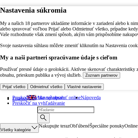
Nastavenia súkromia
My a našich 18 partnerov ukladáme informácie v zariadení alebo k nim
alebo spravovať voľbou Prijať alebo Odmietnuť všetko, prípadne ke
Vaše rozhodnutie však zmení spôsob, akým vám prispôsobíme nakupo
Svoje nastavenia súhlasu môžete zmeniť kliknutím na Nastavenia cooki
My a naši partneri spracúvame údaje s cieľom
Používať presné údaje o geolokácii. Aktívne skenovať charakteristiky 
obsahu, prieskum publika a vývoj služieb.
Zoznam partnerov
Prijať všetko
Odmietnuť všetko
Vlastné nastavenie
Preskočiť na hlavný obsah
Ako nakupovať online
Nápoveda
English
Preskočiť na vyhľadávanie
Nakupujte teraz
Obľúbené
Špeciálne ponuky
Online
Všetky kategórie