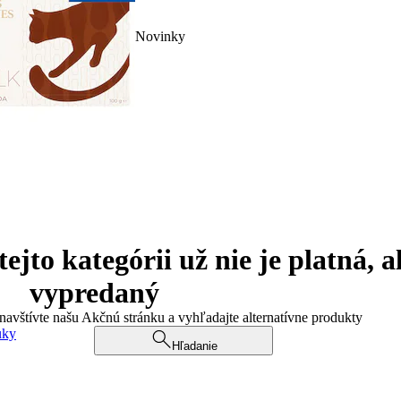
Novinky
jto kategórii už nie je platná, a
vypredaný
 navštívte našu Akčnú stránku a vyhľadajte alternatívne produkty
uky
Hľadanie