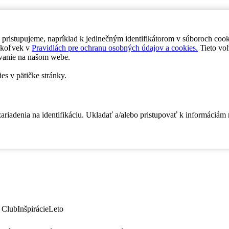
 pristupujeme, napríklad k jedinečným identifikátorom v súboroch coo
dykoľvek v
Pravidlách pre ochranu osobných údajov a cookies.
Tieto voľ
vanie na našom webe.
es v pätičke stránky.
zariadenia na identifikáciu. Ukladať a/alebo pristupovať k informáciám
 Club
Inšpirácie
Leto