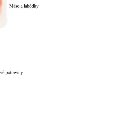
Mäso a lahôdky
ivé potraviny