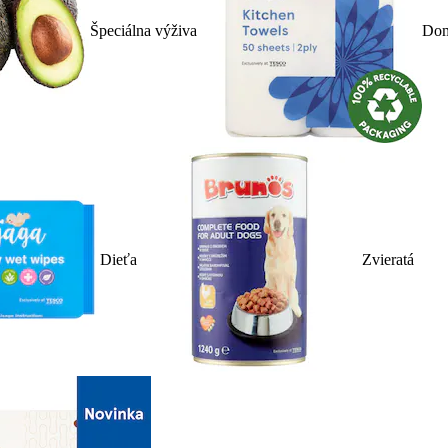
Špeciálna výživa
Dom
Dieťa
Zvieratá