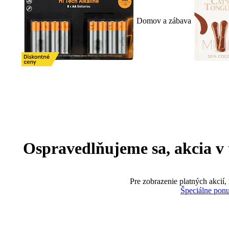
Domov a zábava
Ospravedlňujeme sa, akcia v te
Pre zobrazenie platných akcií,
Špeciálne pon