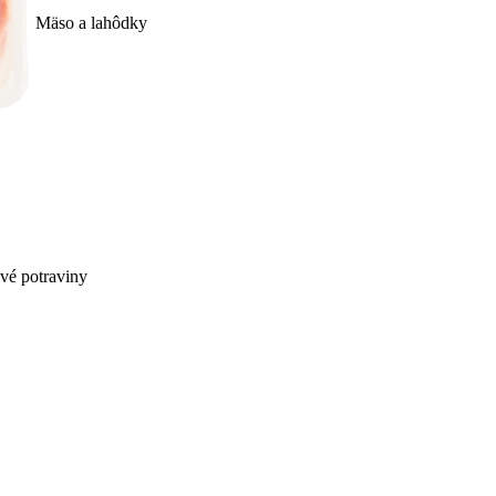
Mäso a lahôdky
ivé potraviny