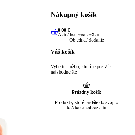
Nákupný košík
0,00 €
Aktuálna cena košíku
0,00 €
Aktuálna cena košíku
Objednať dodanie
Váš košík
Vyberte službu, ktorá je pre Vás
najvhodnejšie
Prázdny košík
Produkty, ktoré pridáte do svojho
košíka sa zobrazia tu