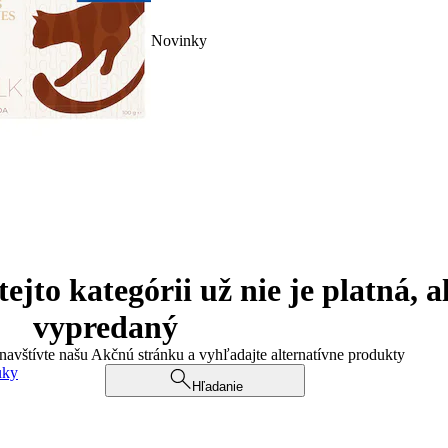
Novinky
jto kategórii už nie je platná, a
vypredaný
 navštívte našu Akčnú stránku a vyhľadajte alternatívne produkty
uky
Hľadanie