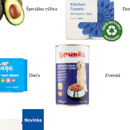
Špeciálna výživa
Dom
Dieťa
Zvieratá