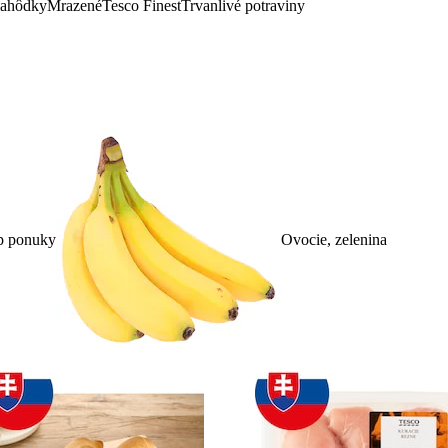
lahôdky
Mrazené
Tesco Finest
Trvanlivé potraviny
p ponuky
Ovocie, zelenina