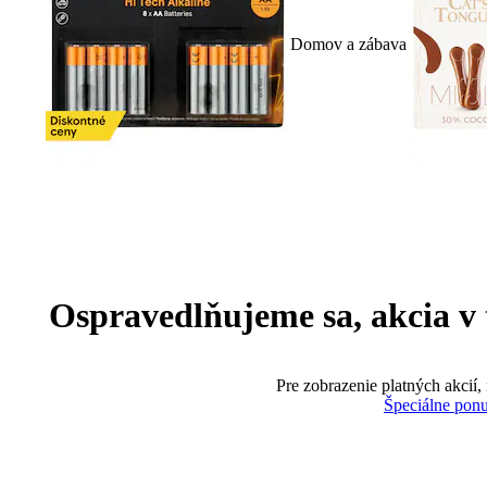
Domov a zábava
Ospravedlňujeme sa, akcia v te
Pre zobrazenie platných akcií,
Špeciálne pon