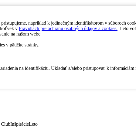
 pristupujeme, napríklad k jedinečným identifikátorom v súboroch coo
dykoľvek v
Pravidlách pre ochranu osobných údajov a cookies.
Tieto voľ
vanie na našom webe.
es v pätičke stránky.
zariadenia na identifikáciu. Ukladať a/alebo pristupovať k informáciám
 Club
Inšpirácie
Leto