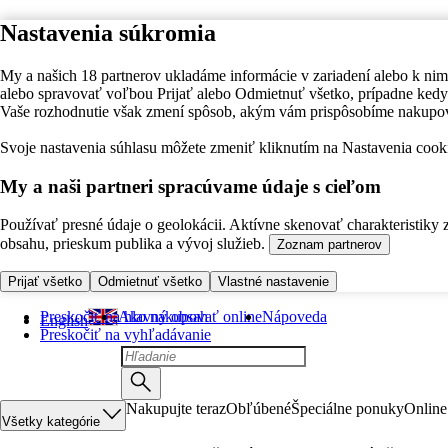
Nastavenia súkromia
My a našich 18 partnerov ukladáme informácie v zariadení alebo k nim
alebo spravovať voľbou Prijať alebo Odmietnuť všetko, prípadne ke
Vaše rozhodnutie však zmení spôsob, akým vám prispôsobíme nakupo
Svoje nastavenia súhlasu môžete zmeniť kliknutím na Nastavenia cooki
My a naši partneri spracúvame údaje s cieľom
Používať presné údaje o geolokácii. Aktívne skenovať charakteristiky 
obsahu, prieskum publika a vývoj služieb.
Zoznam partnerov
Prijať všetko
Odmietnuť všetko
Vlastné nastavenie
Preskočiť na hlavný obsah
Ako nakupovať online
Nápoveda
English
Preskočiť na vyhľadávanie
Nakupujte teraz
Obľúbené
Špeciálne ponuky
Online
Všetky kategórie