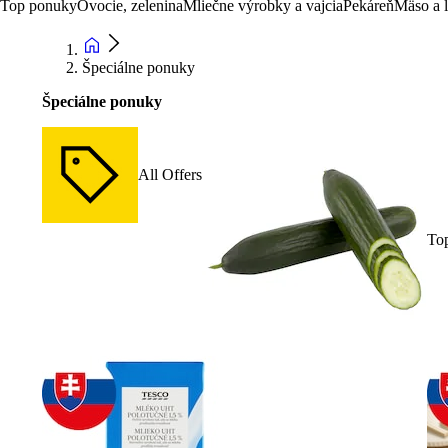
Top ponuky
Ovocie, zelenina
Mliečne výrobky a vajcia
Pekáreň
Mäso a 
Špeciálne ponuky
Špeciálne ponuky
All Offers
To