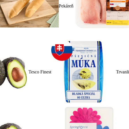
Pekáreň
Tesco Finest
Trvanl