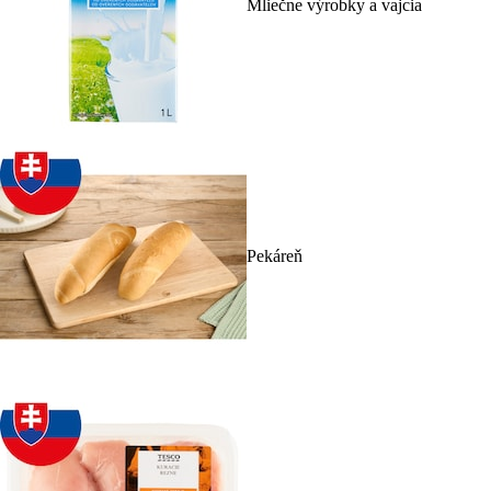
Mliečne výrobky a vajcia
Pekáreň