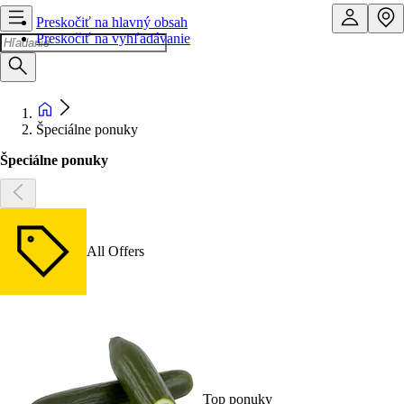
Preskočiť na hlavný obsah
Preskočiť na vyhľadávanie
Špeciálne ponuky
Špeciálne ponuky
All Offers
Top ponuky