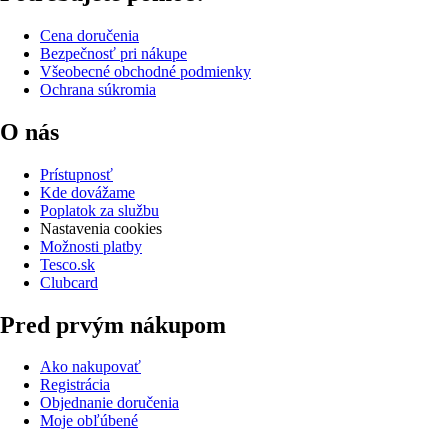
Cena doručenia
Bezpečnosť pri nákupe
Všeobecné obchodné podmienky
Ochrana súkromia
O nás
Prístupnosť
Kde dovážame
Poplatok za službu
Nastavenia cookies
Možnosti platby
Tesco.sk
Clubcard
Pred prvým nákupom
Ako nakupovať
Registrácia
Objednanie doručenia
Moje obľúbené