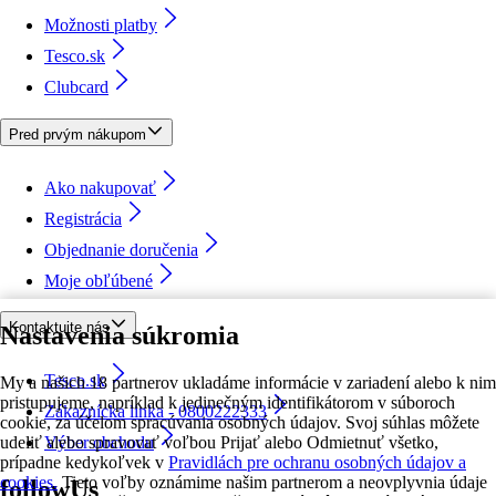
Možnosti platby
Tesco.sk
Clubcard
Pred prvým nákupom
Ako nakupovať
Registrácia
Objednanie doručenia
Moje obľúbené
Kontaktujte nás
Nastavenia súkromia
Tesco.sk
My a našich 18 partnerov ukladáme informácie v zariadení alebo k nim
pristupujeme, napríklad k jedinečným identifikátorom v súboroch
Zákaznícka linka - 0800222333
cookie, za účelom spracúvania osobných údajov. Svoj súhlas môžete
udeliť alebo spravovať voľbou Prijať alebo Odmietnuť všetko,
Výber obchodu
prípadne kedykoľvek v
Pravidlách pre ochranu osobných údajov a
cookies.
Tieto voľby oznámime našim partnerom a neovplyvnia údaje
followUs