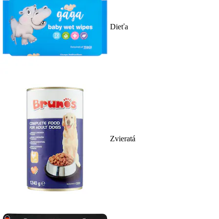
Dieťa
Zvieratá