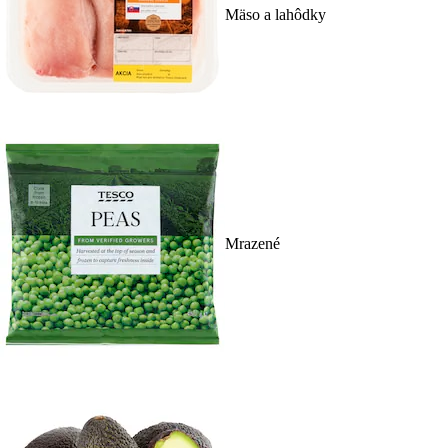
Mäso a lahôdky
Mrazené