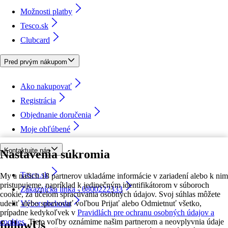
Možnosti platby
Tesco.sk
Clubcard
Pred prvým nákupom
Ako nakupovať
Registrácia
Objednanie doručenia
Moje obľúbené
Kontaktujte nás
Nastavenia súkromia
Tesco.sk
My a našich 18 partnerov ukladáme informácie v zariadení alebo k nim
pristupujeme, napríklad k jedinečným identifikátorom v súboroch
Zákaznícka linka - 0800222333
cookie, za účelom spracúvania osobných údajov. Svoj súhlas môžete
udeliť alebo spravovať voľbou Prijať alebo Odmietnuť všetko,
Výber obchodu
prípadne kedykoľvek v
Pravidlách pre ochranu osobných údajov a
cookies.
Tieto voľby oznámime našim partnerom a neovplyvnia údaje
followUs