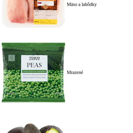
Mäso a lahôdky
Mrazené