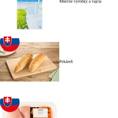
Mliečne výrobky a vajcia
Pekáreň