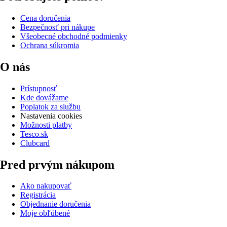
Cena doručenia
Bezpečnosť pri nákupe
Všeobecné obchodné podmienky
Ochrana súkromia
O nás
Prístupnosť
Kde dovážame
Poplatok za službu
Nastavenia cookies
Možnosti platby
Tesco.sk
Clubcard
Pred prvým nákupom
Ako nakupovať
Registrácia
Objednanie doručenia
Moje obľúbené