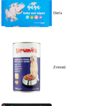
Dieťa
Zvieratá