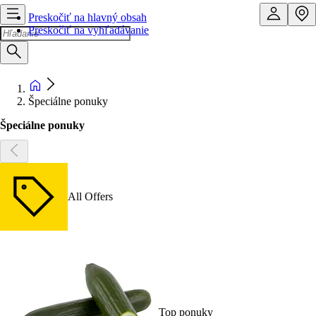
Preskočiť na hlavný obsah
Preskočiť na vyhľadávanie
Špeciálne ponuky
Špeciálne ponuky
All Offers
Top ponuky