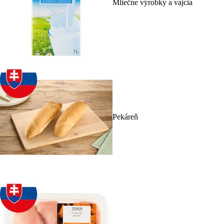
Mliečne výrobky a vajcia
Pekáreň