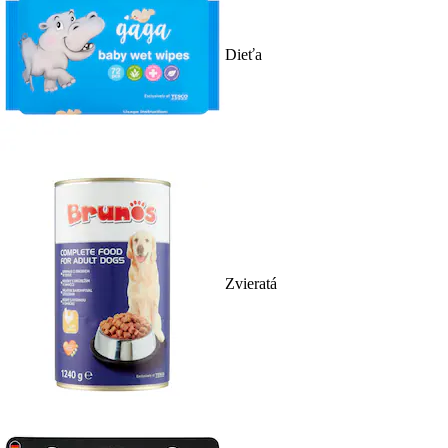
Dieťa
Zvieratá