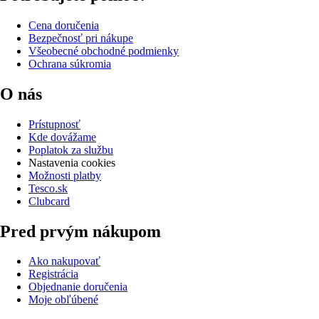
Cena doručenia
Bezpečnosť pri nákupe
Všeobecné obchodné podmienky
Ochrana súkromia
O nás
Prístupnosť
Kde dovážame
Poplatok za službu
Nastavenia cookies
Možnosti platby
Tesco.sk
Clubcard
Pred prvým nákupom
Ako nakupovať
Registrácia
Objednanie doručenia
Moje obľúbené