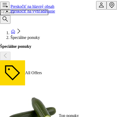
Preskočiť na hlavný obsah
Preskočiť na vyhľadávanie
Špeciálne ponuky
Špeciálne ponuky
All Offers
Top ponuky