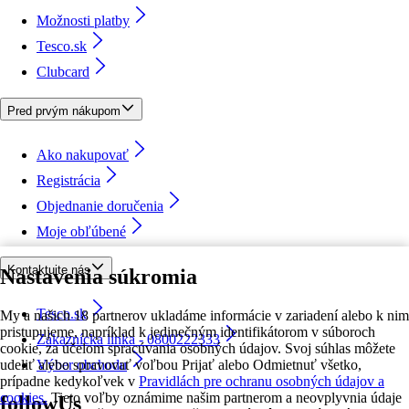
Možnosti platby
Tesco.sk
Clubcard
Pred prvým nákupom
Ako nakupovať
Registrácia
Objednanie doručenia
Moje obľúbené
Kontaktujte nás
Nastavenia súkromia
Tesco.sk
My a našich 18 partnerov ukladáme informácie v zariadení alebo k nim
pristupujeme, napríklad k jedinečným identifikátorom v súboroch
Zákaznícka linka - 0800222333
cookie, za účelom spracúvania osobných údajov. Svoj súhlas môžete
udeliť alebo spravovať voľbou Prijať alebo Odmietnuť všetko,
Výber obchodu
prípadne kedykoľvek v
Pravidlách pre ochranu osobných údajov a
cookies.
Tieto voľby oznámime našim partnerom a neovplyvnia údaje
followUs