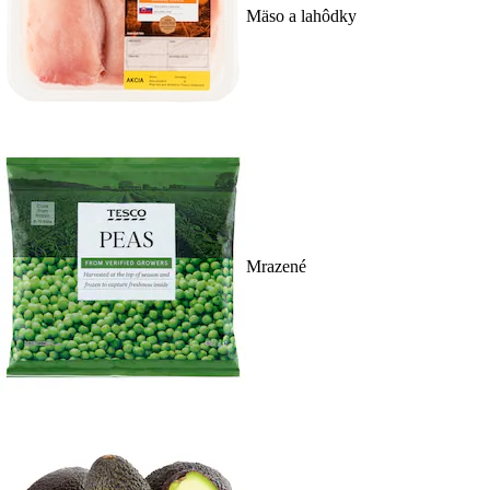
Mäso a lahôdky
Mrazené