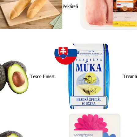
Pekáreň
Tesco Finest
Trvanl