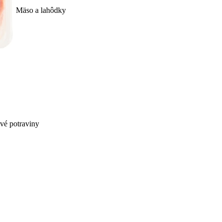
Mäso a lahôdky
ivé potraviny