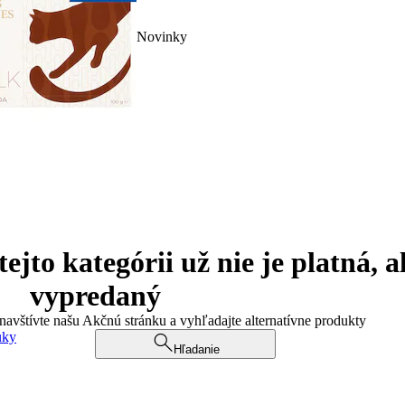
Novinky
jto kategórii už nie je platná, a
vypredaný
 navštívte našu Akčnú stránku a vyhľadajte alternatívne produkty
uky
Hľadanie