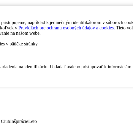
 pristupujeme, napríklad k jedinečným identifikátorom v súboroch coo
dykoľvek v
Pravidlách pre ochranu osobných údajov a cookies.
Tieto voľ
vanie na našom webe.
es v pätičke stránky.
zariadenia na identifikáciu. Ukladať a/alebo pristupovať k informáciám
 Club
Inšpirácie
Leto