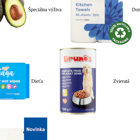
Špeciálna výživa
Dom
Dieťa
Zvieratá