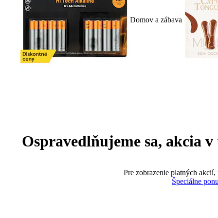
Domov a zábava
Ospravedlňujeme sa, akcia v te
Pre zobrazenie platných akcií,
Špeciálne pon