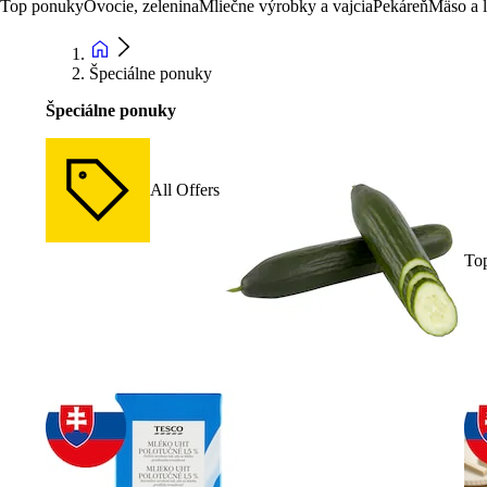
Top ponuky
Ovocie, zelenina
Mliečne výrobky a vajcia
Pekáreň
Mäso a 
Špeciálne ponuky
Špeciálne ponuky
All Offers
To