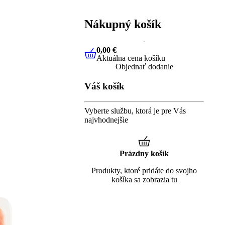
Nákupný košík
0,00 €
Aktuálna cena košíku
0,00 €
Aktuálna cena košíku
Objednať dodanie
Váš košík
Vyberte službu, ktorá je pre Vás
najvhodnejšie
Prázdny košík
Produkty, ktoré pridáte do svojho
košíka sa zobrazia tu