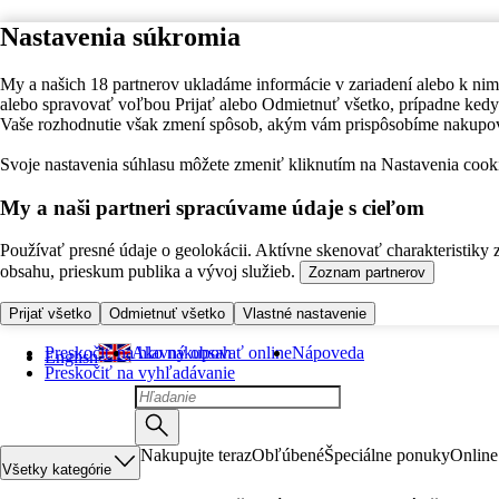
Nastavenia súkromia
My a našich 18 partnerov ukladáme informácie v zariadení alebo k nim
alebo spravovať voľbou Prijať alebo Odmietnuť všetko, prípadne ke
Vaše rozhodnutie však zmení spôsob, akým vám prispôsobíme nakupo
Svoje nastavenia súhlasu môžete zmeniť kliknutím na Nastavenia cooki
My a naši partneri spracúvame údaje s cieľom
Používať presné údaje o geolokácii. Aktívne skenovať charakteristiky 
obsahu, prieskum publika a vývoj služieb.
Zoznam partnerov
Prijať všetko
Odmietnuť všetko
Vlastné nastavenie
Preskočiť na hlavný obsah
Ako nakupovať online
Nápoveda
English
Preskočiť na vyhľadávanie
Nakupujte teraz
Obľúbené
Špeciálne ponuky
Online
Všetky kategórie