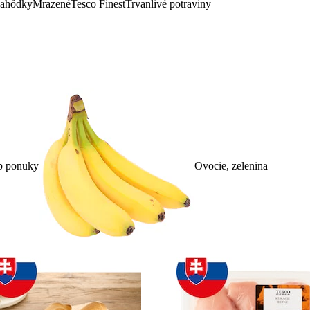
lahôdky
Mrazené
Tesco Finest
Trvanlivé potraviny
p ponuky
Ovocie, zelenina