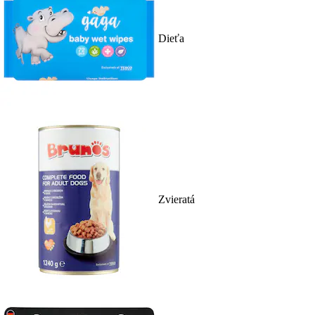
Dieťa
Zvieratá