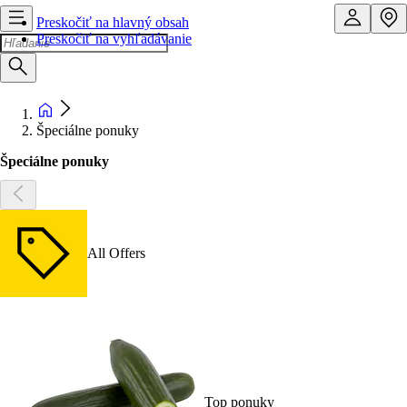
Preskočiť na hlavný obsah
Preskočiť na vyhľadávanie
Špeciálne ponuky
Špeciálne ponuky
All Offers
Top ponuky