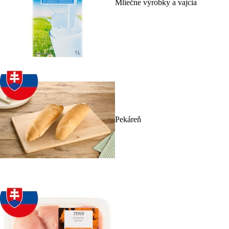
Mliečne výrobky a vajcia
Pekáreň