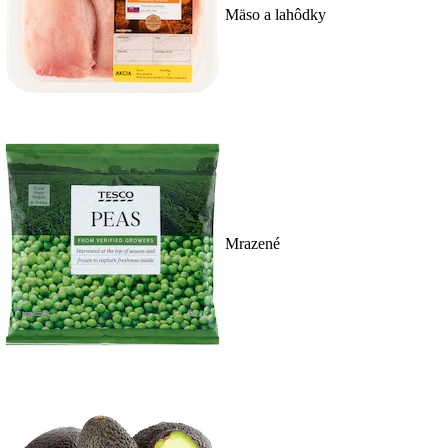
Mäso a lahôdky
Mrazené