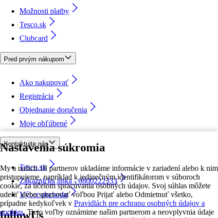
Možnosti platby
Tesco.sk
Clubcard
Pred prvým nákupom
Ako nakupovať
Registrácia
Objednanie doručenia
Moje obľúbené
Kontaktujte nás
Nastavenia súkromia
Tesco.sk
My a našich 18 partnerov ukladáme informácie v zariadení alebo k nim
pristupujeme, napríklad k jedinečným identifikátorom v súboroch
Zákaznícka linka - 0800222333
cookie, za účelom spracúvania osobných údajov. Svoj súhlas môžete
udeliť alebo spravovať voľbou Prijať alebo Odmietnuť všetko,
Výber obchodu
prípadne kedykoľvek v
Pravidlách pre ochranu osobných údajov a
cookies.
Tieto voľby oznámime našim partnerom a neovplyvnia údaje
followUs