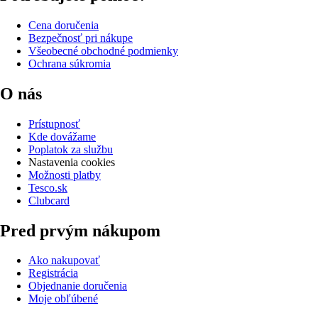
Cena doručenia
Bezpečnosť pri nákupe
Všeobecné obchodné podmienky
Ochrana súkromia
O nás
Prístupnosť
Kde dovážame
Poplatok za službu
Nastavenia cookies
Možnosti platby
Tesco.sk
Clubcard
Pred prvým nákupom
Ako nakupovať
Registrácia
Objednanie doručenia
Moje obľúbené