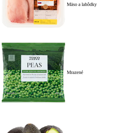
Mäso a lahôdky
Mrazené