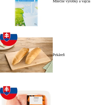
Mliečne výrobky a vajcia
Pekáreň