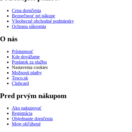
Cena doručenia
Bezpečnosť pri nákupe
Všeobecné obchodné podmienky
Ochrana súkromia
O nás
Prístupnosť
Kde dovážame
Poplatok za službu
Nastavenia cookies
Možnosti platby
Tesco.sk
Clubcard
Pred prvým nákupom
Ako nakupovať
Registrácia
Objednanie doručenia
Moje obľúbené