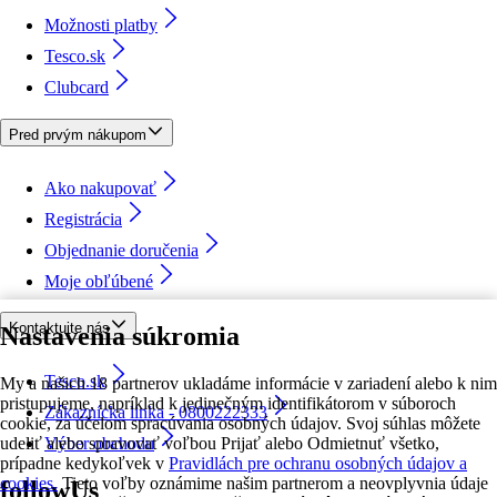
Možnosti platby
Tesco.sk
Clubcard
Pred prvým nákupom
Ako nakupovať
Registrácia
Objednanie doručenia
Moje obľúbené
Kontaktujte nás
Nastavenia súkromia
Tesco.sk
My a našich 18 partnerov ukladáme informácie v zariadení alebo k nim
pristupujeme, napríklad k jedinečným identifikátorom v súboroch
Zákaznícka linka - 0800222333
cookie, za účelom spracúvania osobných údajov. Svoj súhlas môžete
udeliť alebo spravovať voľbou Prijať alebo Odmietnuť všetko,
Výber obchodu
prípadne kedykoľvek v
Pravidlách pre ochranu osobných údajov a
cookies.
Tieto voľby oznámime našim partnerom a neovplyvnia údaje
followUs