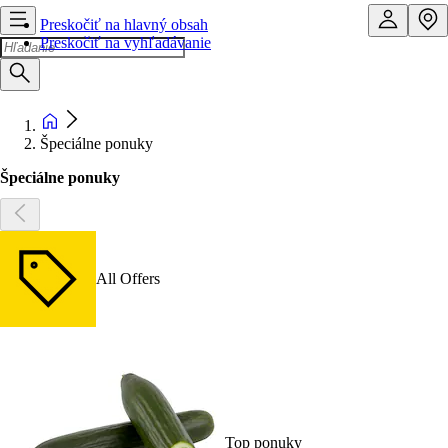
Preskočiť na hlavný obsah
Preskočiť na vyhľadávanie
Špeciálne ponuky
Špeciálne ponuky
All Offers
Top ponuky