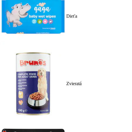
Dieťa
Zvieratá