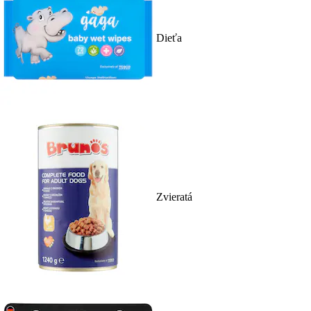
Dieťa
Zvieratá