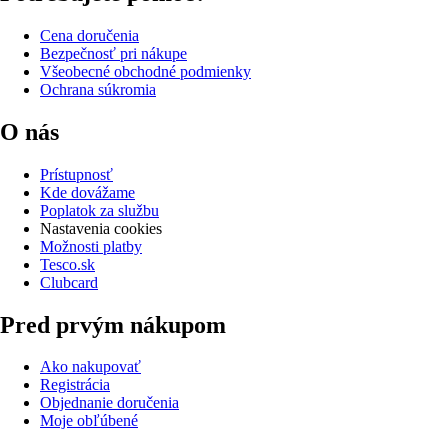
Cena doručenia
Bezpečnosť pri nákupe
Všeobecné obchodné podmienky
Ochrana súkromia
O nás
Prístupnosť
Kde dovážame
Poplatok za službu
Nastavenia cookies
Možnosti platby
Tesco.sk
Clubcard
Pred prvým nákupom
Ako nakupovať
Registrácia
Objednanie doručenia
Moje obľúbené