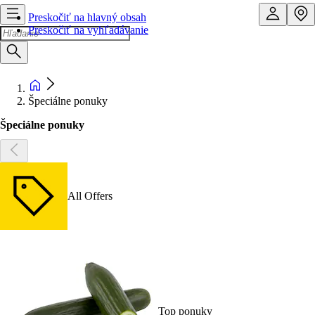
Preskočiť na hlavný obsah
Preskočiť na vyhľadávanie
Špeciálne ponuky
Špeciálne ponuky
All Offers
Top ponuky