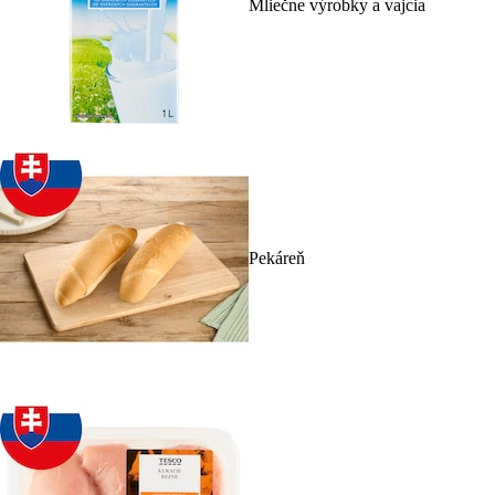
Mliečne výrobky a vajcia
Pekáreň