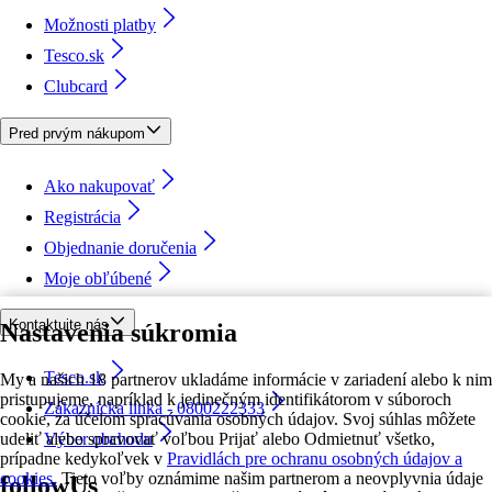
Možnosti platby
Tesco.sk
Clubcard
Pred prvým nákupom
Ako nakupovať
Registrácia
Objednanie doručenia
Moje obľúbené
Kontaktujte nás
Nastavenia súkromia
Tesco.sk
My a našich 18 partnerov ukladáme informácie v zariadení alebo k nim
pristupujeme, napríklad k jedinečným identifikátorom v súboroch
Zákaznícka linka - 0800222333
cookie, za účelom spracúvania osobných údajov. Svoj súhlas môžete
udeliť alebo spravovať voľbou Prijať alebo Odmietnuť všetko,
Výber obchodu
prípadne kedykoľvek v
Pravidlách pre ochranu osobných údajov a
cookies.
Tieto voľby oznámime našim partnerom a neovplyvnia údaje
followUs