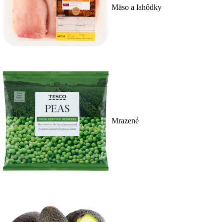
Mäso a lahôdky
Mrazené