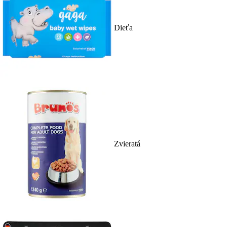
Dieťa
Zvieratá