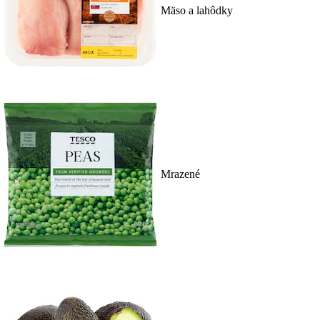
Mäso a lahôdky
Mrazené