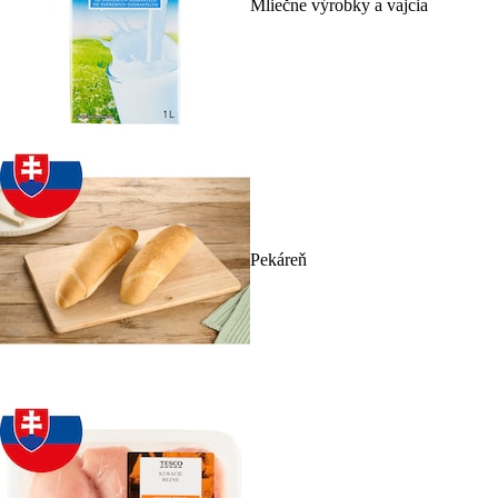
Mliečne výrobky a vajcia
Pekáreň