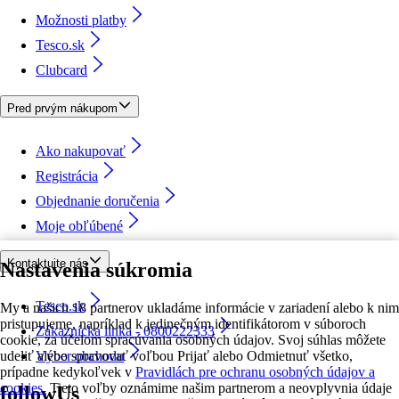
Možnosti platby
Tesco.sk
Clubcard
Pred prvým nákupom
Ako nakupovať
Registrácia
Objednanie doručenia
Moje obľúbené
Kontaktujte nás
Nastavenia súkromia
Tesco.sk
My a našich 18 partnerov ukladáme informácie v zariadení alebo k nim
pristupujeme, napríklad k jedinečným identifikátorom v súboroch
Zákaznícka linka - 0800222333
cookie, za účelom spracúvania osobných údajov. Svoj súhlas môžete
udeliť alebo spravovať voľbou Prijať alebo Odmietnuť všetko,
Výber obchodu
prípadne kedykoľvek v
Pravidlách pre ochranu osobných údajov a
cookies.
Tieto voľby oznámime našim partnerom a neovplyvnia údaje
followUs