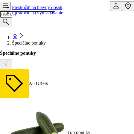
Preskočiť na hlavný obsah
Preskočiť na vyhľadávanie
Špeciálne ponuky
Špeciálne ponuky
All Offers
Top ponuky