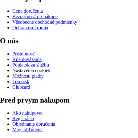
Cena doručenia
Bezpečnosť pri nákupe
Všeobecné obchodné podmienky
Ochrana súkromia
O nás
Prístupnosť
Kde dovážame
Poplatok za službu
Nastavenia cookies
Možnosti platby
Tesco.sk
Clubcard
Pred prvým nákupom
Ako nakupovať
Registrácia
Objednanie doručenia
Moje obľúbené