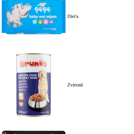
Dieťa
Zvieratá