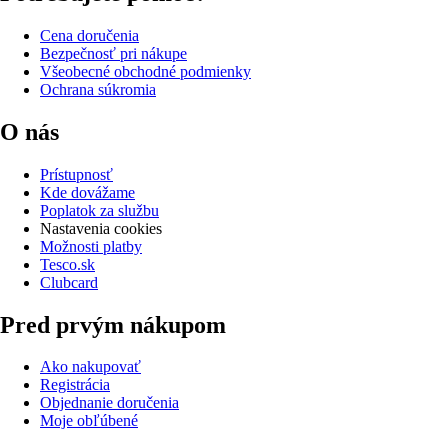
Cena doručenia
Bezpečnosť pri nákupe
Všeobecné obchodné podmienky
Ochrana súkromia
O nás
Prístupnosť
Kde dovážame
Poplatok za službu
Nastavenia cookies
Možnosti platby
Tesco.sk
Clubcard
Pred prvým nákupom
Ako nakupovať
Registrácia
Objednanie doručenia
Moje obľúbené