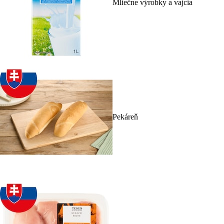
Mliečne výrobky a vajcia
Pekáreň