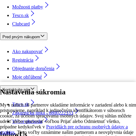
Možnosti platby
Tesco.sk
Clubcard
Pred prvým nákupom
Ako nakupovať
Registrácia
Objednanie doručenia
Moje obľúbené
Kontaktujte nás
Nastavenia súkromia
Tesco.sk
My a našich 18 partnerov ukladáme informácie v zariadení alebo k nim
pristupujeme, napríklad k jedinečným identifikátorom v súboroch
Zákaznícka linka - 0800222333
cookie, za účelom spracúvania osobných údajov. Svoj súhlas môžete
udeliť alebo spravovať voľbou Prijať alebo Odmietnuť všetko,
Výber obchodu
prípadne kedykoľvek v
Pravidlách pre ochranu osobných údajov a
cookies.
Tieto voľby oznámime našim partnerom a neovplyvnia údaje
followUs