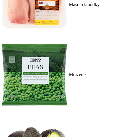
Mäso a lahôdky
Mrazené