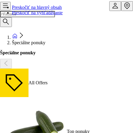
Preskočiť na hlavný obsah
Preskočiť na vyhľadávanie
Špeciálne ponuky
Špeciálne ponuky
All Offers
Top ponuky