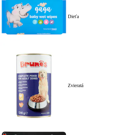
Dieťa
Zvieratá