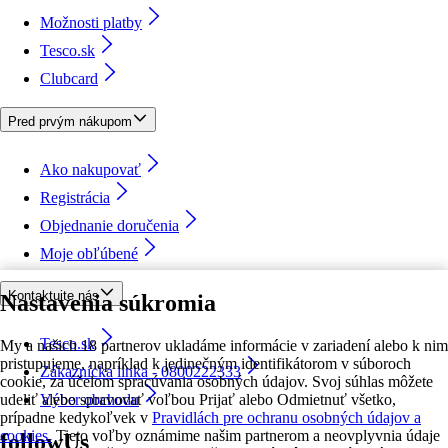
Možnosti platby
Tesco.sk
Clubcard
Pred prvým nákupom
Ako nakupovať
Registrácia
Objednanie doručenia
Moje obľúbené
Kontaktujte nás
Nastavenia súkromia
Tesco.sk
My a našich 18 partnerov ukladáme informácie v zariadení alebo k nim
pristupujeme, napríklad k jedinečným identifikátorom v súboroch
Zákaznícka linka - 0800222333
cookie, za účelom spracúvania osobných údajov. Svoj súhlas môžete
udeliť alebo spravovať voľbou Prijať alebo Odmietnuť všetko,
Výber obchodu
prípadne kedykoľvek v
Pravidlách pre ochranu osobných údajov a
cookies.
Tieto voľby oznámime našim partnerom a neovplyvnia údaje
followUs