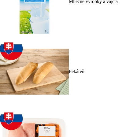
Mliečne výrobky a vajcia
Pekáreň