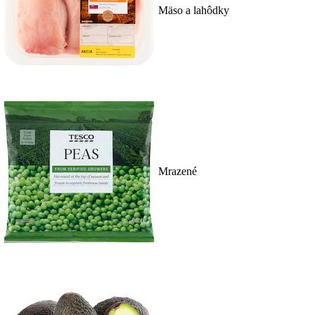
Mäso a lahôdky
Mrazené