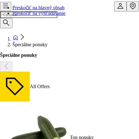
Preskočiť na hlavný obsah
Preskočiť na vyhľadávanie
Špeciálne ponuky
Špeciálne ponuky
All Offers
Top ponuky