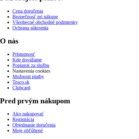
Cena doručenia
Bezpečnosť pri nákupe
Všeobecné obchodné podmienky
Ochrana súkromia
O nás
Prístupnosť
Kde dovážame
Poplatok za službu
Nastavenia cookies
Možnosti platby
Tesco.sk
Clubcard
Pred prvým nákupom
Ako nakupovať
Registrácia
Objednanie doručenia
Moje obľúbené