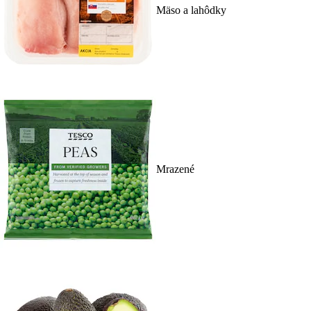
Mäso a lahôdky
Mrazené