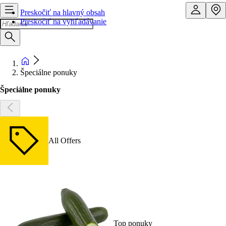
Preskočiť na hlavný obsah
Preskočiť na vyhľadávanie
Špeciálne ponuky
Špeciálne ponuky
All Offers
Top ponuky