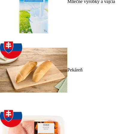
Mliečne výrobky a vajcia
Pekáreň