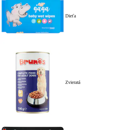
Dieťa
Zvieratá