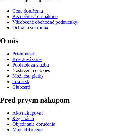
Cena doručenia
Bezpečnosť pri nákupe
Všeobecné obchodné podmienky
Ochrana súkromia
O nás
Prístupnosť
Kde dovážame
Poplatok za službu
Nastavenia cookies
Možnosti platby
Tesco.sk
Clubcard
Pred prvým nákupom
Ako nakupovať
Registrácia
Objednanie doručenia
Moje obľúbené