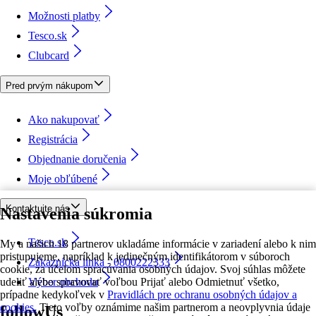
Možnosti platby
Tesco.sk
Clubcard
Pred prvým nákupom
Ako nakupovať
Registrácia
Objednanie doručenia
Moje obľúbené
Kontaktujte nás
Nastavenia súkromia
Tesco.sk
My a našich 18 partnerov ukladáme informácie v zariadení alebo k nim
pristupujeme, napríklad k jedinečným identifikátorom v súboroch
Zákaznícka linka - 0800222333
cookie, za účelom spracúvania osobných údajov. Svoj súhlas môžete
udeliť alebo spravovať voľbou Prijať alebo Odmietnuť všetko,
Výber obchodu
prípadne kedykoľvek v
Pravidlách pre ochranu osobných údajov a
cookies.
Tieto voľby oznámime našim partnerom a neovplyvnia údaje
followUs