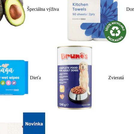
Špeciálna výživa
Dom
Dieťa
Zvieratá