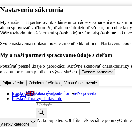
Nastavenia súkromia
My a našich 18 partnerov ukladáme informácie v zariadení alebo k nim
alebo spravovať voľbou Prijať alebo Odmietnuť všetko, prípadne ke
Vaše rozhodnutie však zmení spôsob, akým vám prispôsobíme nakupo
Svoje nastavenia súhlasu môžete zmeniť kliknutím na Nastavenia cooki
My a naši partneri spracúvame údaje s cieľom
Používať presné údaje o geolokácii. Aktívne skenovať charakteristiky 
obsahu, prieskum publika a vývoj služieb.
Zoznam partnerov
Prijať všetko
Odmietnuť všetko
Vlastné nastavenie
Preskočiť na hlavný obsah
Ako nakupovať online
Nápoveda
English
Preskočiť na vyhľadávanie
Nakupujte teraz
Obľúbené
Špeciálne ponuky
Online
Všetky kategórie