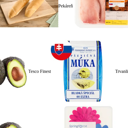
Pekáreň
Tesco Finest
Trvanl