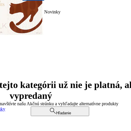
Novinky
jto kategórii už nie je platná, a
vypredaný
 navštívte našu Akčnú stránku a vyhľadajte alternatívne produkty
uky
Hľadanie