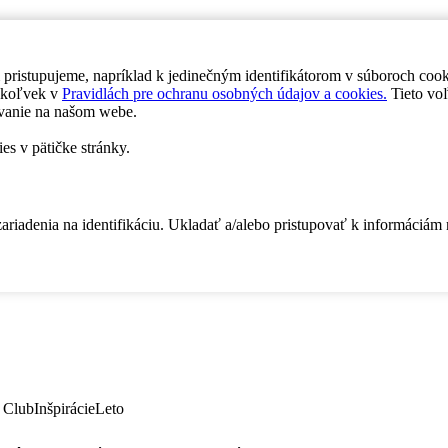
 pristupujeme, napríklad k jedinečným identifikátorom v súboroch coo
dykoľvek v
Pravidlách pre ochranu osobných údajov a cookies.
Tieto voľ
vanie na našom webe.
es v pätičke stránky.
zariadenia na identifikáciu. Ukladať a/alebo pristupovať k informáciám
 Club
Inšpirácie
Leto