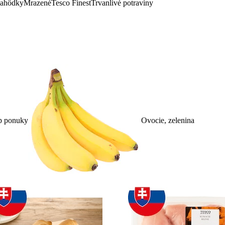
lahôdky
Mrazené
Tesco Finest
Trvanlivé potraviny
p ponuky
Ovocie, zelenina