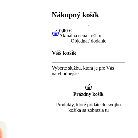
Nákupný košík
0,00 €
Aktuálna cena košíku
0,00 €
Aktuálna cena košíku
Objednať dodanie
Váš košík
Vyberte službu, ktorá je pre Vás
najvhodnejšie
Prázdny košík
Produkty, ktoré pridáte do svojho
košíka sa zobrazia tu