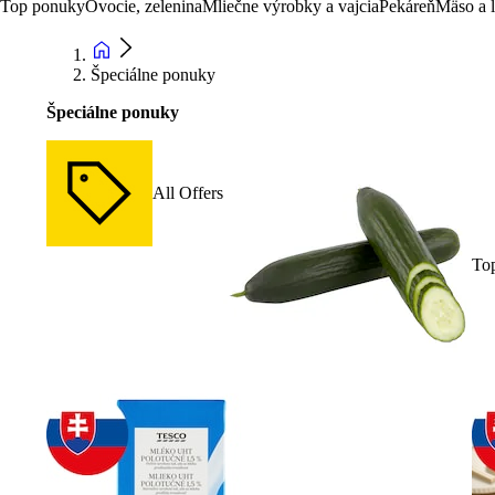
Top ponuky
Ovocie, zelenina
Mliečne výrobky a vajcia
Pekáreň
Mäso a 
Špeciálne ponuky
Špeciálne ponuky
All Offers
To