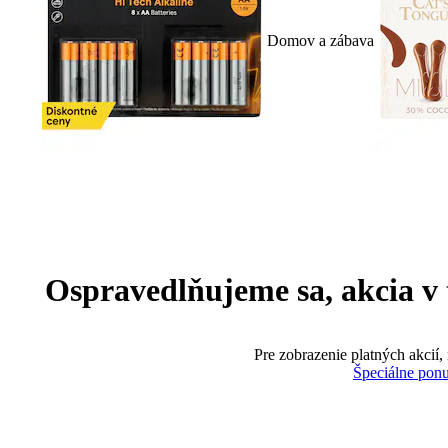
Domov a zábava
Ospravedlňujeme sa, akcia v te
Pre zobrazenie platných akcií,
Špeciálne pon